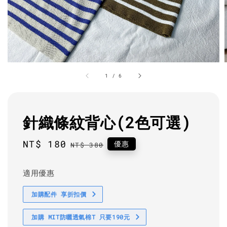
1
/
6
針織條紋背心(2色可選)
Sale
NT$ 180
Regular
優惠
NT$ 380
price
price
適用優惠
加購配件 享折扣價
加購 MIT防曬透氣棉T 只要190元