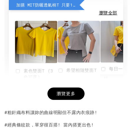
加購 MIT防曬透氣棉T 只要190元
瀏覽全部
每日一笑雙
希望相隨雙面T
素色雙面T (3
色可選)
-
NT$ 190
瀏覽更多
NT$ 450
-
+
-
+
NT$ 190
NT$ 190
NT$ 450
NT$ 450
#粗針織布料讓妳的曲線明顯但不露內衣痕跡!
加入購物車
#經典條紋款，單穿很百搭! 當內搭更出色!