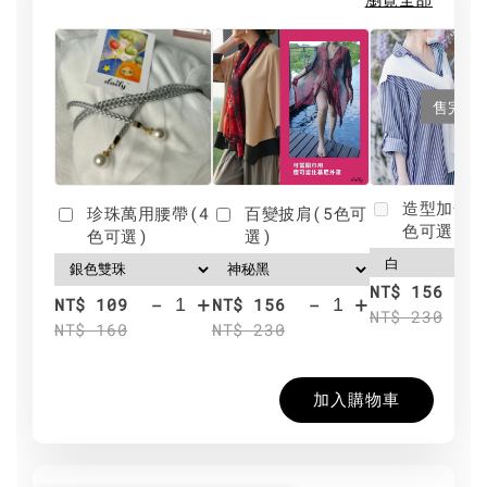
售完
造型加分肩
珍珠萬用腰帶(4
百變披肩(5色可
色可選)
色可選)
選)
NT$ 156
-
+
-
+
NT$ 109
NT$ 156
NT$ 230
NT$ 160
NT$ 230
加入購物車