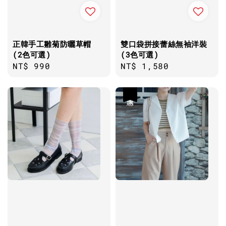
正韓手工雛菊防曬草帽
雙口袋拼接蕾絲無袖洋裝
(2色可選)
(3色可選)
Regular
NT$ 990
Regular
NT$ 1,580
price
price
優惠