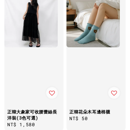
正韓大象家可收腰蕾絲長
正韓花朵木耳邊棉襪
洋裝(3色可選)
Regular
NT$ 50
Regular
NT$ 1,580
price