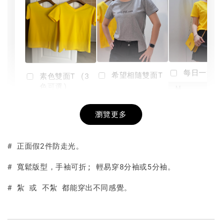
每日一笑雙
希望相隨雙面T
素色雙面T (3
色可選)
-
NT$ 190
瀏覽更多
NT$ 450
-
+
-
+
NT$ 190
NT$ 190
NT$ 450
NT$ 450
# 正面假2件防走光。
加入購物車
# 寬鬆版型，手袖可折; 輕易穿8分袖或5分袖。
# 紮 或 不紮 都能穿出不同感覺。