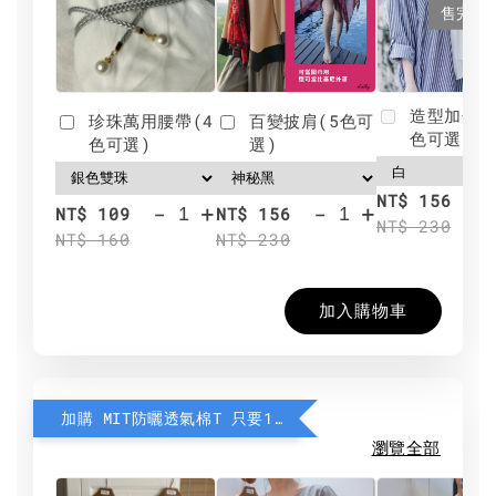
售完
造型加分肩
珍珠萬用腰帶(4
百變披肩(5色可
色可選)
色可選)
選)
NT$ 156
-
+
-
+
NT$ 109
NT$ 156
NT$ 230
NT$ 160
NT$ 230
加入購物車
加購 MIT防曬透氣棉T 只要190元
瀏覽全部