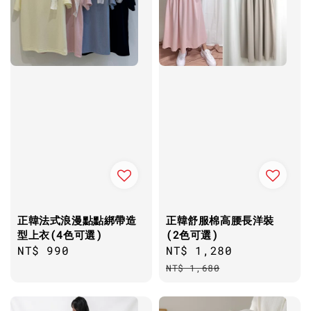
正韓法式浪漫點點綁帶造
正韓舒服棉高腰長洋裝
型上衣(4色可選)
(2色可選)
Regular
NT$ 990
Sale
NT$ 1,280
Regular
price
price
price
NT$ 1,680