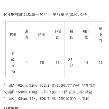
(此款為單一尺寸) - 平放量測(單位: 公分)
尺寸說明
腋
肩
下擺
袖
袖口
衣長
胸圍
下
寬
寬
長
寬
寬
前
62
25-
41
55
60
15
26
後
42
70
*小編A(162cm, 52kg, 70D/24腰/35臀)試穿心得: 非常寬鬆
*小編B(158cm, 61kg, 82D/31腰/37.5臀)試穿心得:
微
鬆
*小編C(158cm, 67kg, 80D/31腰/40臀)試穿心得:
寬
鬆
材質說明