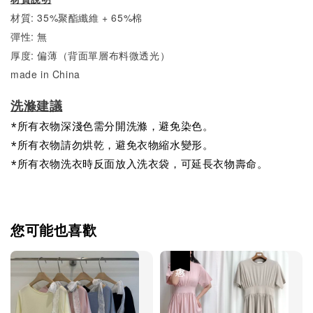
材質: 35%聚酯纖維 + 65%棉
彈性: 無
厚度: 偏薄（背面單層布料微透光）
made in China
洗滌建議
*所有衣物深淺色需分開洗滌，避免染色。
*所有衣物請勿烘乾，避免衣物縮水變形。
*所有衣物洗衣時反面放入洗衣袋，可延長衣物壽命。
您可能也喜歡
優惠