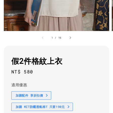
1
/
16
假2件格紋上衣
Regular
NT$ 580
price
適用優惠
加購配件 享折扣價
加購 MIT防曬透氣棉T 只要190元