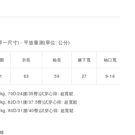
NT$ 450
NT$ 450
N
加入購物車
一尺寸) - 平放量測(單位: 公分)
圍
衣長
袖長
腋下寬
袖口寬
1
63
59
27
9-16
2kg, 70D/24腰/35臀)試穿心得: 超寬鬆
1kg, 82D/31腰/37.5臀)試穿心得: 超
寬
鬆
7kg, 80D/31腰/40臀)試穿心得: 超
寬
鬆
纖維