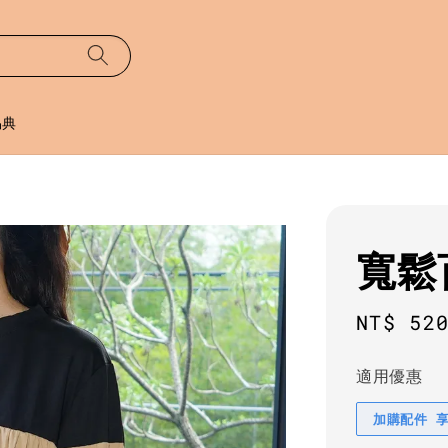
易典
寬鬆
Regula
NT$ 52
price
適用優惠
加購配件 