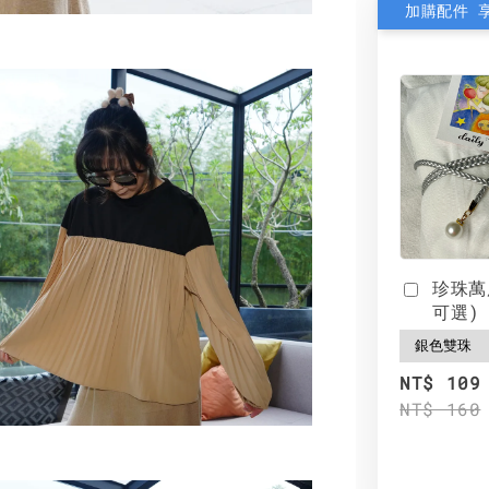
加購配件 
珍珠萬
可選)
NT$ 109
NT$ 160