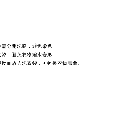
色需分開洗滌，避免染色。
烘乾，避免衣物縮水變形。
時反面放入洗衣袋，可延長衣物壽命。