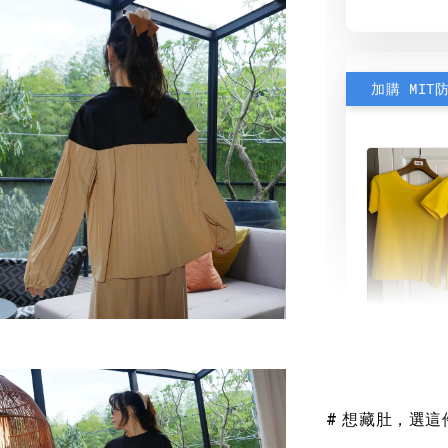
加購 MIT
素色雙
可選)
# 想藏肚，選
NT$ 190