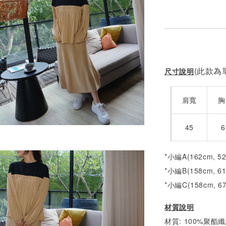
NT$ 450
(此款為單
尺寸說明
肩寬
胸
45
6
*小編A(162cm, 5
*小編B(158cm, 6
*小編C(158cm, 6
材質說明
材質: 100%聚酯