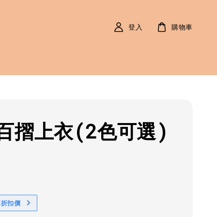
登入
購物車
百摺上衣(2色可選)
r
0
享折扣價