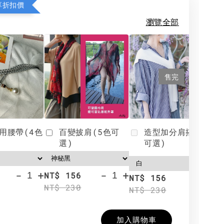
享折扣價
瀏覽全部
售完
用腰帶(4色
百變披肩(5色可
造型加分肩搭(4色
選)
可選)
-
+
-
+
NT$ 156
N
NT$ 156
NT$ 230
N
NT$ 230
加入購物車