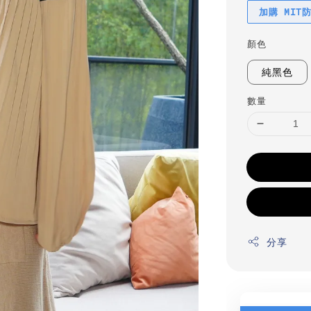
加購 MIT
顏色
純黑色
數量
分享