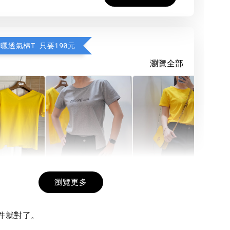
防曬透氣棉T 只要190元
瀏覽全部
希望相隨雙面T
每日一笑雙面T
面T (3色
瀏覽更多
這件就對了。
-
+
-
+
-
+
NT$ 190
NT$ 190
N