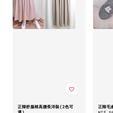
正韓舒服棉高腰長洋裝(2色可
正韓毛
選)
Regul
NT$ 5