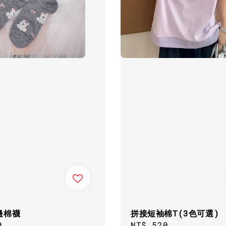
邊棉襪
拼接短袖棉T(3色可選)
ar
0
Regular
NT$ 520