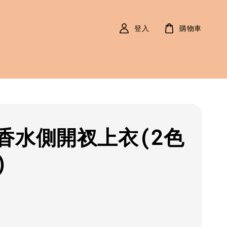
登入
購物車
香水側開衩上衣(2色
)
r
0