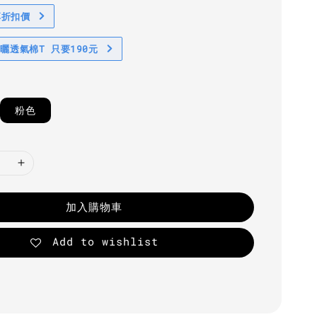
享折扣價
防曬透氣棉T 只要190元
粉色
加入購物車
Add to wishlist