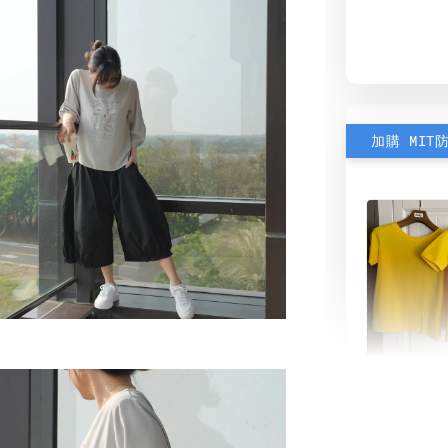
加購 MIT
素色雙
可選)