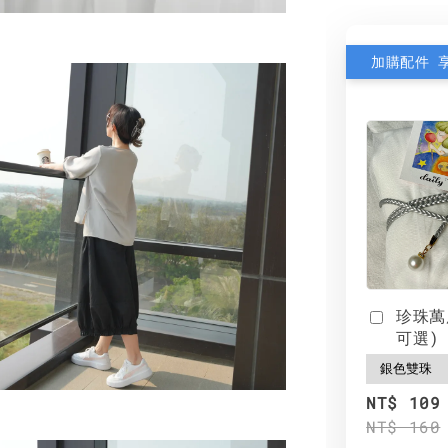
加購配件 
珍珠萬
可選)
NT$ 109
NT$ 160