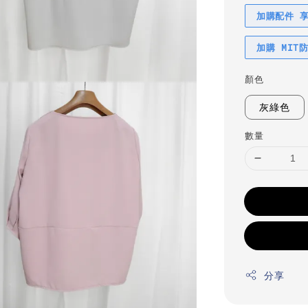
加購配件 
加購 MIT
顏色
灰綠色
數量
分享