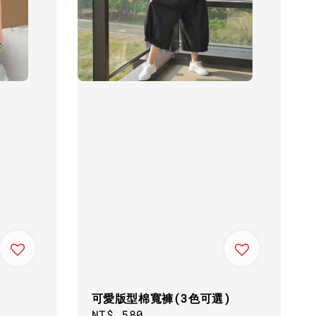
可愛版型棉寬褲(3色可選)
Regular
NT$ 580