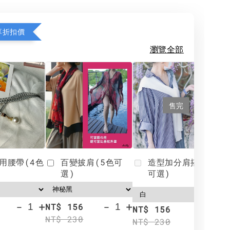
享折扣價
瀏覽全部
售完
用腰帶(4色
百變披肩(5色可
造型加分肩搭(4色
選)
可選)
-
+
-
+
NT$ 156
N
NT$ 156
NT$ 230
N
NT$ 230