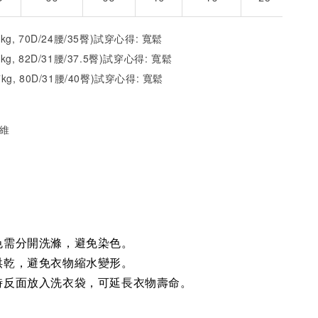
2kg, 70D/24腰/35臀)試穿心得: 寬鬆
1kg, 82D/31腰/37.5臀)試穿心得:
寬
鬆
7kg, 80D/31腰/40臀)試穿心得:
寬
鬆
纖維
色需分開洗滌，避免染色。
烘乾，避免衣物縮水變形。
時反面放入洗衣袋，可延長衣物壽命。