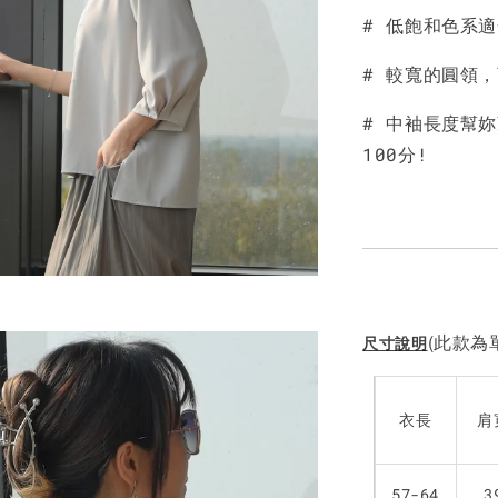
# 低飽和色系
NT$ 190
NT$ 450
# 較寬的圓領
# 中袖長度幫
100分!
(此款為單
尺寸說明
衣長
肩
57-64
3