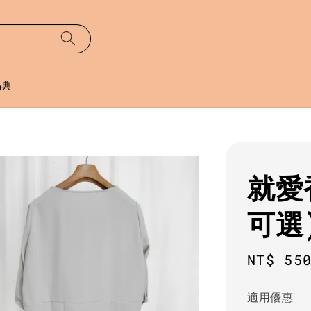
易典
就愛
可選
Regula
NT$ 55
price
適用優惠