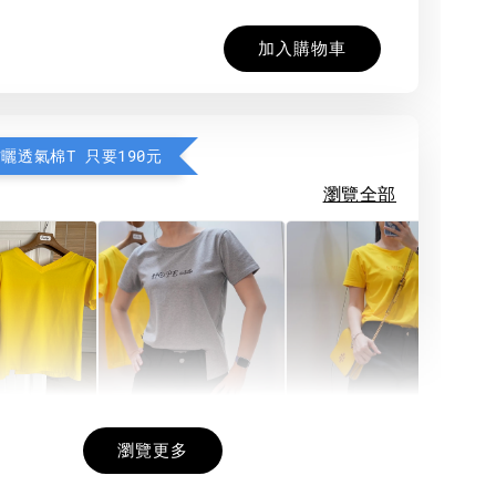
加入購物車
防曬透氣棉T 只要190元
瀏覽全部
希望相隨雙面T
每日一笑雙面T
面T (3色
瀏覽更多