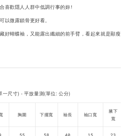
適合喜歡隱人人群中低調行事的妳!
-
+
-
+
-
+
NT$ 190
NT$ 190
N
NT$ 450
NT$ 450
N
，可以微露鎖骨更好看。
妳藏好蝴蝶袖，又能露出纖細的前手臂，看起來就是顯瘦
加入購物車
一尺寸) - 平放量測(單位: 公分)
腋下
寬
胸圍
下擺寬
袖長
袖口寬
寬
9
55
58
40
15
23