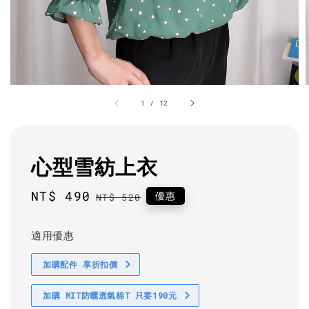
1
/
12
心型雪紡上衣
Sale
NT$ 490
Regular
優惠
NT$ 520
price
price
適用優惠
加購配件 享折扣價
加購 MIT防曬透氣棉T 只要190元