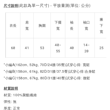
(此款為單一尺寸) - 平放量測(單位: 公分)
尺寸說明
腋
肩
下擺
袖
袖口
衣長
胸圍
下
寬
寬
長
寬
寬
40-
14-
60
41
53
40
25
55
20
*小編A(162cm, 52kg, 70D/24腰/35臀)試穿心得: 寬鬆
*小編B(158cm, 61kg, 82D/31腰/37.5臀)試穿心得:合身
鬆
*小編C(158cm, 67kg, 80D/31腰/40臀)試穿心得:
微
鬆
材質說明
材質: 100%聚酯纖維
彈性: 無
厚度: 正常