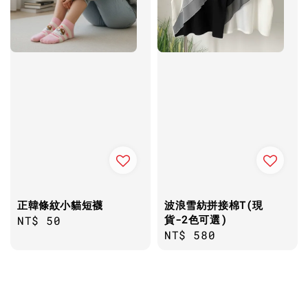
正韓條紋小貓短襪
波浪雪紡拼接棉T(現
貨-2色可選)
Regular
NT$ 50
Regular
NT$ 580
price
price