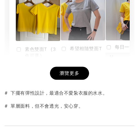
每日一笑雙
希望相隨雙面T
素色雙面T (3
色可選)
-
NT$ 190
瀏覽更多
NT$ 450
-
+
-
+
NT$ 190
NT$ 190
NT$ 450
NT$ 450
# 下擺有彈性設計，最適合不愛紮衣服的水水。
加入購物車
# 單層面料，但不會透光，安心穿。