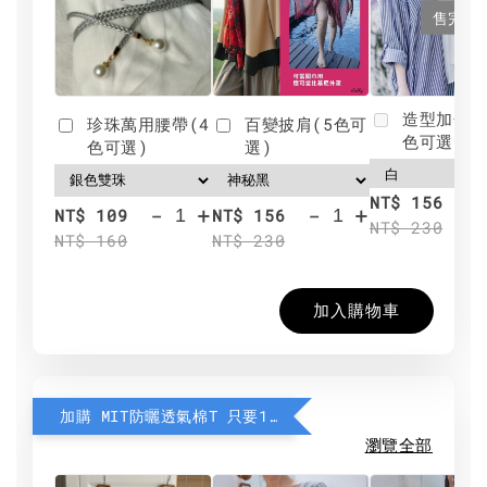
售完
造型加分肩
珍珠萬用腰帶(4
百變披肩(5色可
色可選)
色可選)
選)
NT$ 156
-
+
-
+
NT$ 109
NT$ 156
NT$ 230
NT$ 160
NT$ 230
加入購物車
加購 MIT防曬透氣棉T 只要190元
瀏覽全部