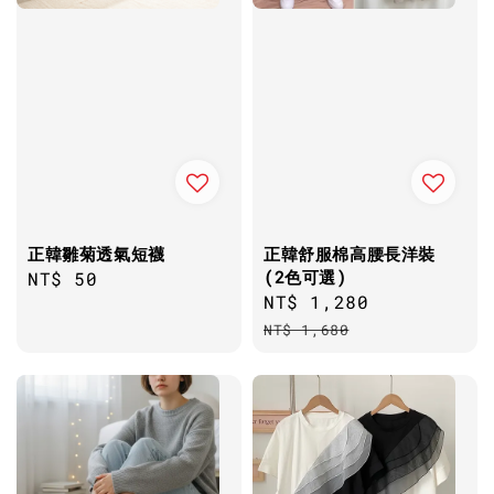
正韓雛菊透氣短襪
正韓舒服棉高腰長洋裝
(2色可選)
Regular
NT$ 50
Sale
NT$ 1,280
Regular
price
price
price
NT$ 1,680