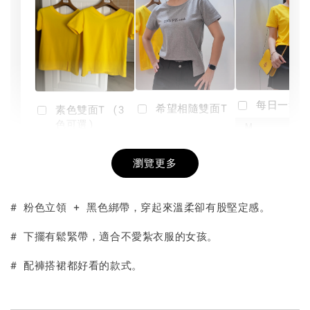
每日一笑雙
希望相隨雙面T
素色雙面T (3
色可選)
-
NT$ 190
瀏覽更多
NT$ 450
-
+
-
+
NT$ 190
NT$ 190
NT$ 450
NT$ 450
# 粉色立領 + 黑色綁帶，穿起來溫柔卻有股堅定感。
加入購物車
# 下擺有鬆緊帶，適合不愛紮衣服的女孩。
# 配褲搭裙都好看的款式。