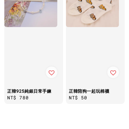
正韓925純銀日常手鍊
正韓陪狗一起玩棉襪
Regular
NT$ 780
Regular
NT$ 50
price
price