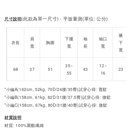
(此款為單一尺寸) - 平放量測(單位: 公分)
尺寸說明
腋
肩
下擺
袖
袖口
衣長
胸圍
下
寬
寬
長
寬
寬
35-
12-
60
37
51
43
23
55
16
*小編A(162cm, 52kg, 70D/24腰/35臀)試穿心得: 寬鬆
*小編B(158cm, 61kg, 82D/31腰/37.5臀)試穿心得:
微鬆
*小編C(158cm, 67kg, 80D/31腰/40臀)試穿心得: 微
鬆
材質說明
材質: 100%聚酯纖維