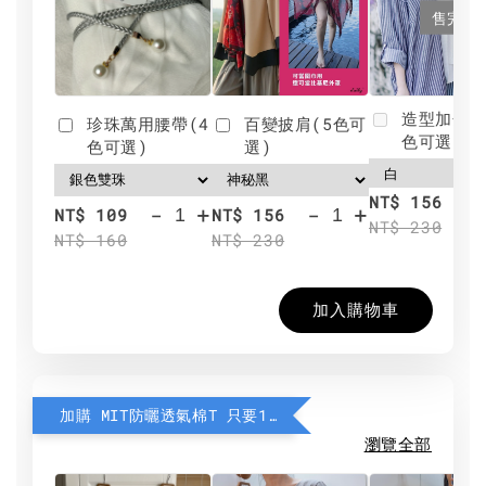
售完
造型加分肩
珍珠萬用腰帶(4
百變披肩(5色可
色可選)
色可選)
選)
NT$ 156
-
+
-
+
NT$ 109
NT$ 156
NT$ 230
NT$ 160
NT$ 230
加入購物車
加購 MIT防曬透氣棉T 只要190元
瀏覽全部