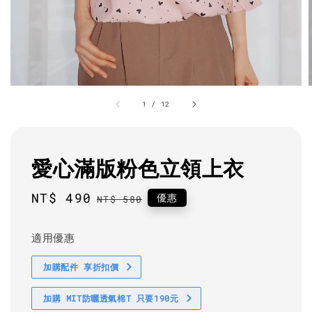
1
/
12
愛心滿版粉色立領上衣
Sale
NT$ 490
Regular
優惠
NT$ 580
price
price
適用優惠
加購配件 享折扣價
加購 MIT防曬透氣棉T 只要190元