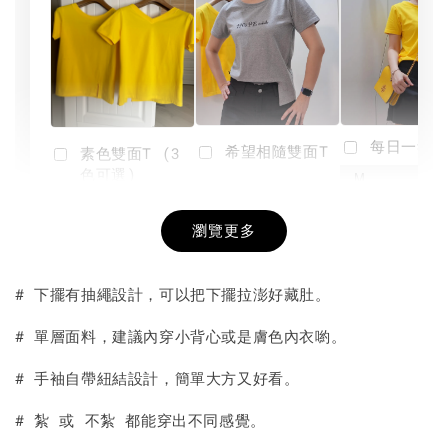
每日一笑雙
希望相隨雙面T
素色雙面T (3
色可選)
-
NT$ 190
瀏覽更多
NT$ 450
-
+
-
+
NT$ 190
NT$ 190
NT$ 450
NT$ 450
# 下擺有抽繩設計，可以把下擺拉澎好藏肚。
加入購物車
# 單層面料，建議內穿小背心或是膚色內衣喲。
# 手袖自帶紐結設計，簡單大方又好看。
# 紮 或 不紮 都能穿出不同感覺。