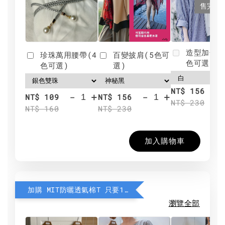
售完
造型加分肩
珍珠萬用腰帶(4
百變披肩(5色可
色可選)
色可選)
選)
NT$ 156
-
+
-
+
NT$ 109
NT$ 156
NT$ 230
NT$ 160
NT$ 230
加入購物車
加購 MIT防曬透氣棉T 只要190元
瀏覽全部