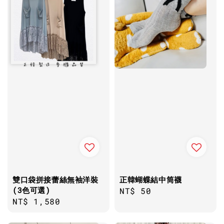
雙口袋拼接蕾絲無袖洋裝
正韓蝴蝶結中筒襪
(3色可選)
Regular
NT$ 50
Regular
NT$ 1,580
price
price