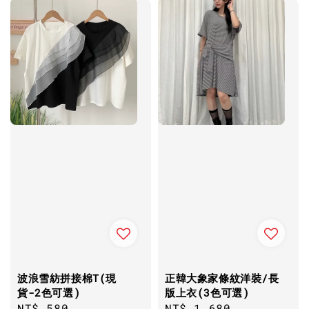
波浪雪紡拼接棉T(現
正韓大象家條紋洋裝/長
貨-2色可選)
版上衣(3色可選)
Regular
NT$ 580
Regular
NT$ 1,680