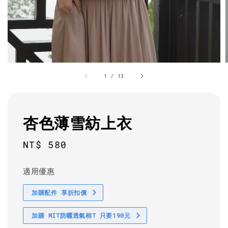
1
/
13
杏色薄雪紡上衣
Regular
NT$ 580
price
適用優惠
加購配件 享折扣價
加購 MIT防曬透氣棉T 只要190元