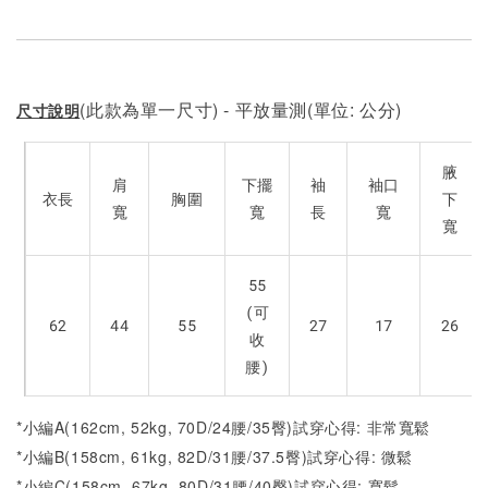
(此款為單一尺寸) - 平放量測(單位: 公分)
尺寸說明
腋
肩
下擺
袖
袖口
衣長
胸圍
下
寬
寬
長
寬
寬
55
(可
62
44
55
27
17
26
收
腰)
*小編A(162cm, 52kg, 70D/24腰/35臀)試穿心得: 非常寬鬆
*小編B(158cm, 61kg, 82D/31腰/37.5臀)試穿心得:
微
鬆
*小編C(158cm, 67kg, 80D/31腰/40臀)試穿心得:
寬
鬆