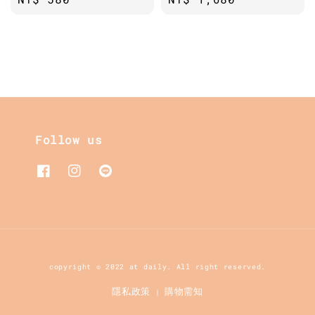
price
price
Follow us
copyright © 2022 at daily. All right reserved.
隱私政策
購物需知
|