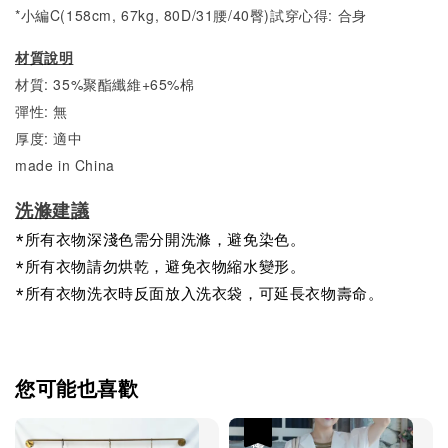
*小編C(158cm, 67kg, 80D/31腰/40臀)試穿心得:
合身
材質說明
材質: 35%聚酯纖維+65%棉
彈性: 無
厚度: 適中
made in China
洗滌建議
*所有衣物深淺色需分開洗滌，避免染色。
*所有衣物請勿烘乾，避免衣物縮水變形。
*所有衣物洗衣時反面放入洗衣袋，可延長衣物壽命。
您可能也喜歡
優惠