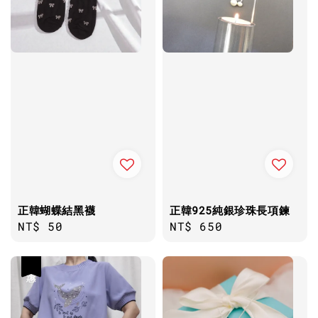
正韓蝴蝶結黑襪
正韓925純銀珍珠長項鍊
Regular
NT$ 50
Regular
NT$ 650
price
price
優惠