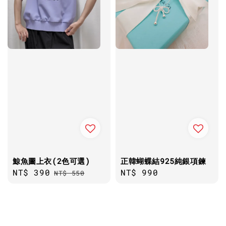
鯨魚圖上衣(2色可選)
正韓蝴蝶結925純銀項鍊
Sale
NT$ 390
Regular
Regular
NT$ 990
NT$ 550
price
price
price