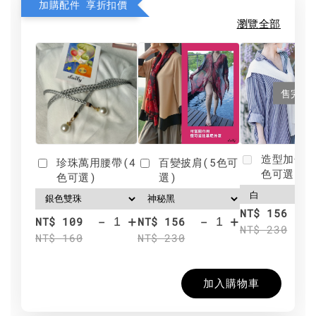
加購配件 享折扣價
瀏覽全部
售完
造型加分肩
珍珠萬用腰帶(4
百變披肩(5色可
色可選)
色可選)
選)
NT$ 156
-
+
-
+
NT$ 109
NT$ 156
NT$ 230
NT$ 160
NT$ 230
加入購物車