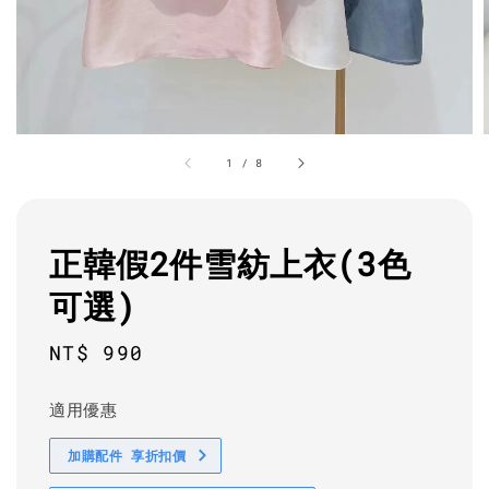
1
/
8
正韓假2件雪紡上衣(3色
可選)
Regular
NT$ 990
price
適用優惠
加購配件 享折扣價