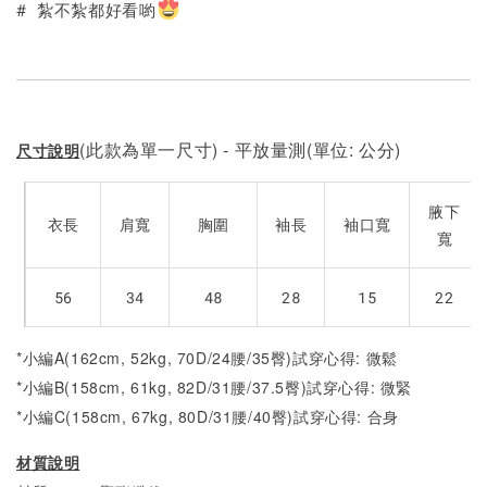
# 紮不紮都好看喲
(此款為單一尺寸) - 平放量測(單位: 公分)
尺寸說明
腋下
衣長
肩寬
胸圍
袖長
袖口寬
寬
56
34
48
28
15
22
*小編A(162cm, 52kg, 70D/24腰/35臀)試穿心得: 微鬆
*小編B(158cm, 61kg, 82D/31腰/37.5臀)試穿心得: 微緊
*小編C(158cm, 67kg, 80D/31腰/40臀)試穿心得: 合身
材質說明