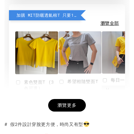
加購 MIT防曬透氣棉T 只要190元
瀏覽全部
每日一笑雙
希望相隨雙面T
素色雙面T (3
色可選)
-
NT$ 190
瀏覽更多
NT$ 450
-
+
-
+
NT$ 190
NT$ 190
NT$ 450
NT$ 450
# 假2件設計穿脫更方便，時尚又有型
加入購物車