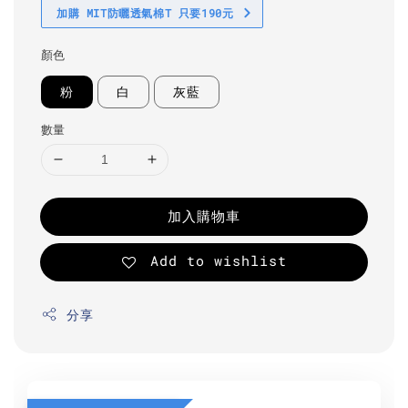
加購 MIT防曬透氣棉T 只要190元
顏色
粉
白
灰藍
數量
加入購物車
Add to wishlist
分享