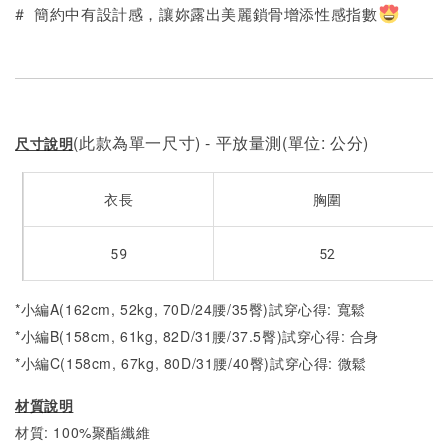
加入購物車
# 簡約中有設計感，讓妳露出美麗鎖骨增添性感指數
(此款為單一尺寸) - 平放量測(單位: 公分)
尺寸說明
衣長
胸圍
59
52
*小編A(162cm, 52kg, 70D/24腰/35臀)試穿心得: 寬鬆
*小編B(158cm, 61kg, 82D/31腰/37.5臀)試穿心得: 合身
*小編C(158cm, 67kg, 80D/31腰/40臀)試穿心得: 微鬆
材質說明
材質: 100%聚酯纖維