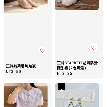
正韓BIARRITZ超薄防滑
正韓雛菊透氣短襪
隱形襪(2色可選)
Regular
NT$ 50
Regular
NT$ 85
price
price
優惠