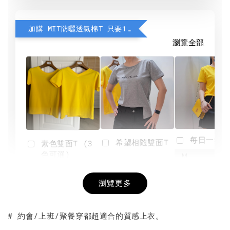
加購 MIT防曬透氣棉T 只要190元
瀏覽全部
每日一笑雙
希望相隨雙面T
素色雙面T (3
色可選)
-
NT$ 190
瀏覽更多
NT$ 450
-
+
-
+
NT$ 190
NT$ 190
NT$ 450
NT$ 450
# 約會/上班/聚餐穿都超適合的質感上衣。