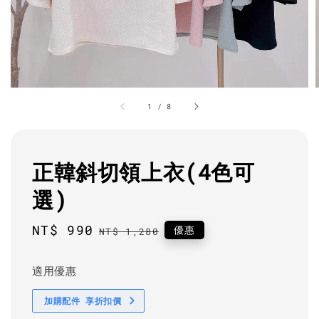
1
/
8
正韓斜切領上衣(4色可
選)
Sale
NT$ 990
Regular
優惠
NT$ 1,280
price
price
適用優惠
加購配件 享折扣價