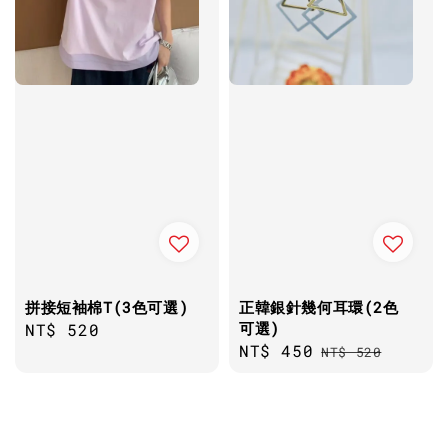
拼接短袖棉T(3色可選)
正韓銀針幾何耳環(2色
可選)
Regular
NT$ 520
Sale
NT$ 450
Regular
price
NT$ 520
price
price