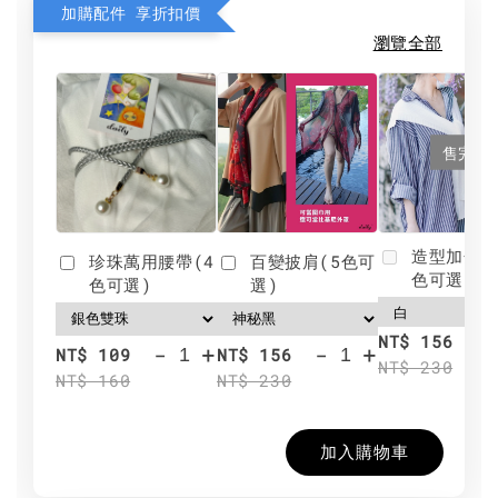
加購配件 享折扣價
瀏覽全部
售完
造型加分肩
珍珠萬用腰帶(4
百變披肩(5色可
色可選)
色可選)
選)
NT$ 156
-
+
-
+
NT$ 109
NT$ 156
NT$ 230
NT$ 160
NT$ 230
加入購物車