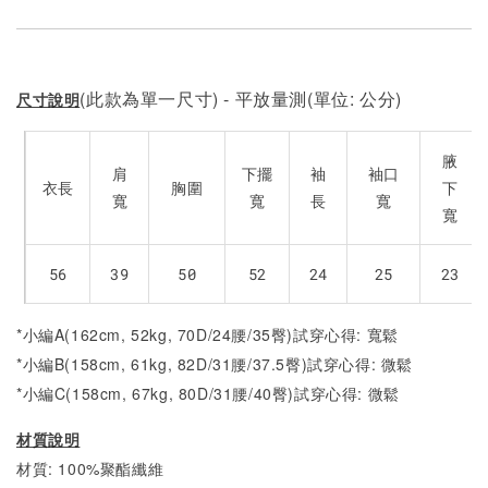
(此款為單一尺寸) - 平放量測(單位: 公分)
尺寸說明
腋
肩
下擺
袖
袖口
衣長
胸圍
下
寬
寬
長
寬
寬
56
39
50
52
24
25
23
*小編A(162cm, 52kg, 70D/24腰/35臀)試穿心得: 寬鬆
*小編B(158cm, 61kg, 82D/31腰/37.5臀)試穿心得:
微
鬆
*小編C(158cm, 67kg, 80D/31腰/40臀)試穿心得:
微
鬆
材質說明
材質: 100%聚酯纖維