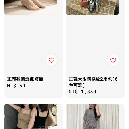
正韓雛菊透氣短襪
正韓大眼睛條紋2用包(6
色可選)
Regular
NT$ 50
Regular
NT$ 1,350
price
price