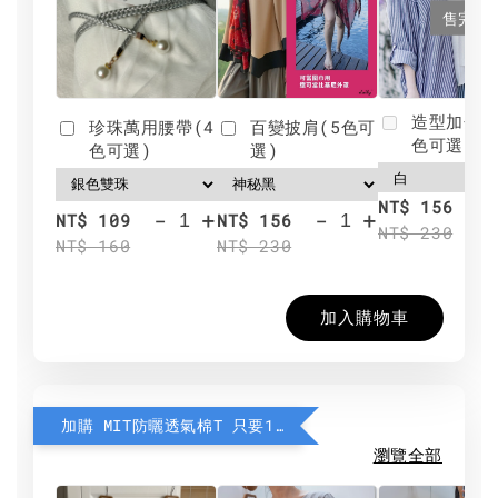
售完
造型加分肩
珍珠萬用腰帶(4
百變披肩(5色可
色可選)
色可選)
選)
NT$ 156
-
+
-
+
NT$ 109
NT$ 156
NT$ 230
NT$ 160
NT$ 230
加入購物車
加購 MIT防曬透氣棉T 只要190元
瀏覽全部