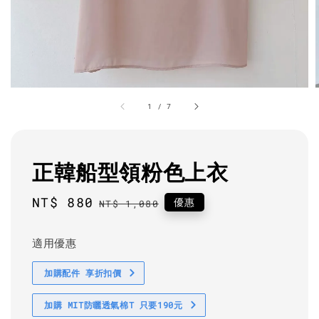
1
/
7
正韓船型領粉色上衣
Sale
NT$ 880
Regular
優惠
NT$ 1,080
price
price
適用優惠
加購配件 享折扣價
加購 MIT防曬透氣棉T 只要190元