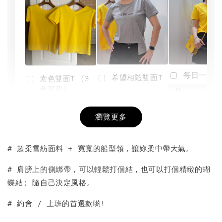
每日一笑雙
希望相隨雙面T
素色雙面T (3
色可選)
-
NT$ 190
瀏覽更多
NT$ 450
-
+
-
+
NT$ 190
NT$ 190
NT$ 450
NT$ 450
# 超柔雪紡面料 + 寬寬的船型領，讓妳柔中帶大氣。
加入購物車
# 肩膀上的側綁帶，可以輕鬆打個結，也可以打個精緻的蝴
蝶結; 隨自己決定風格。
# 約會 / 上班的首選款喲!