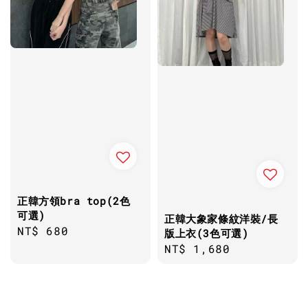
正韓方領bra top(2色
可選)
正韓大象家條紋洋裝/長
Regular
NT$ 680
版上衣(3色可選)
price
Regular
NT$ 1,680
price