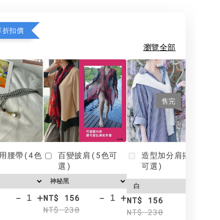
享折扣價
瀏覽全部
售完
用腰帶(4色
百變披肩(5色可
造型加分肩搭(4色
選)
可選)
-
+
-
+
NT$ 156
N
NT$ 156
NT$ 230
N
NT$ 230