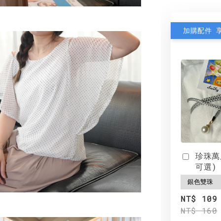
加購配件 
珍珠萬
可選)
NT$ 109
NT$ 160