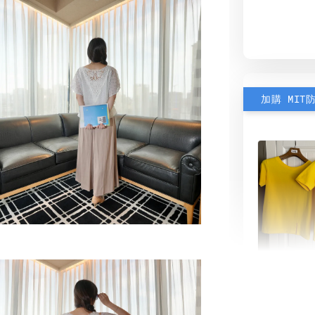
加購 MIT
素色雙
可選)