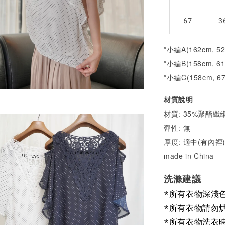
67
3
*小編A(162cm, 5
*小編B(158cm, 6
*小編C(158cm, 6
材質說明
材質: 35%聚酯纖維
彈性: 無
厚度: 適中(有內裡
made in China
洗滌建議
*所有衣物深淺
*所有衣物請勿
*所有衣物洗衣