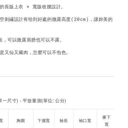
身的長版上衣 + 寬版收腰設計。
-
+
-
+
-
+
NT$ 190
NT$ 190
N
NT$ 450
NT$ 450
N
空刺繡設計有恰到好處的微露高度(20cm)，讓妳美的
加入購物車
穿法，可以微露肩膀也可以不露。
就是又仙又藏肉，怎麼可以不包色。
一尺寸) - 平放量測(單位: 公分)
腋下
寬
胸圍
下擺寬
袖長
袖口寬
寬