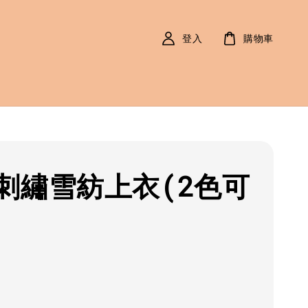
登入
購物車
刺繡雪紡上衣(2色可
r
0