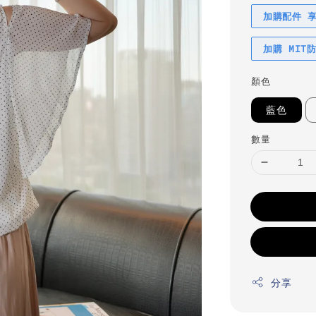
加購配件 
加購 MIT
顏色
藍色
數量
分享