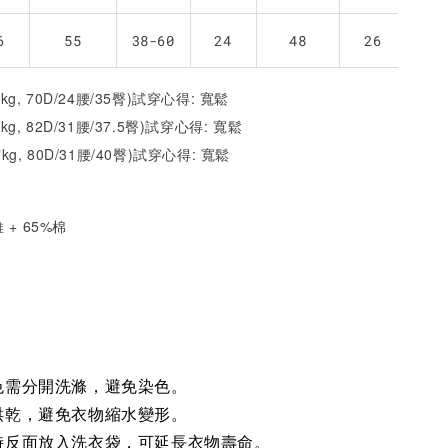
6
55
38-60
24
48
26
2kg, 70D/24腰/35臀)試穿心得: 寬鬆
1kg, 82D/31腰/37.5臀)試穿心得:
寬鬆
7kg, 80D/31腰/40臀)試穿心得:
寬鬆
 + 65%棉
)
色需分開洗滌，避免染色。
烘乾，避免衣物縮水變形。
時反面放入洗衣袋，可延長衣物壽命。