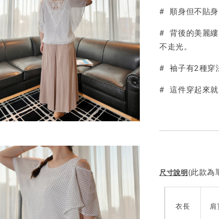
# 順身但不貼
NT$ 190
NT$ 450
# 背後的美麗縷
不走光。
# 袖子有2種
# 這件穿起來
(此款為單
尺寸說明
衣長
肩