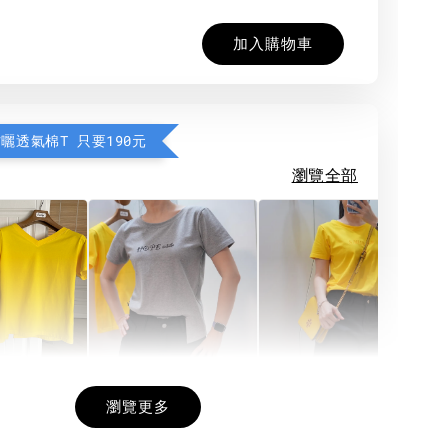
加入購物車
防曬透氣棉T 只要190元
瀏覽全部
希望相隨雙面T
每日一笑雙面T
面T (3色
瀏覽更多