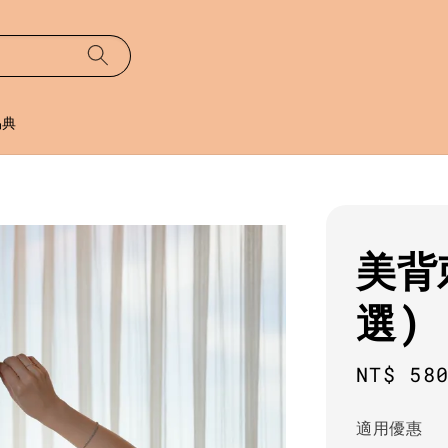
易典
美背
選)
Regula
NT$ 58
price
適用優惠