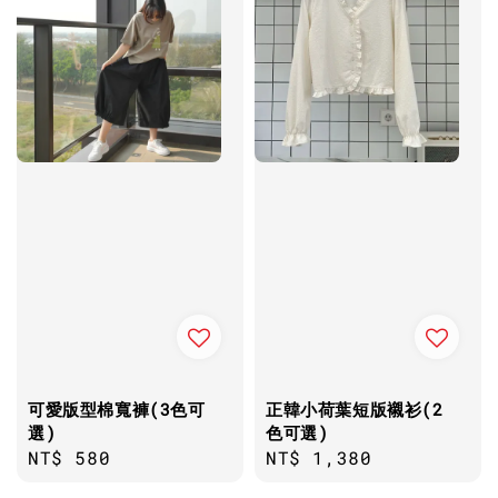
可愛版型棉寬褲(3色可
正韓小荷葉短版襯衫(2
選)
色可選)
Regular
NT$ 580
Regular
NT$ 1,380
price
price