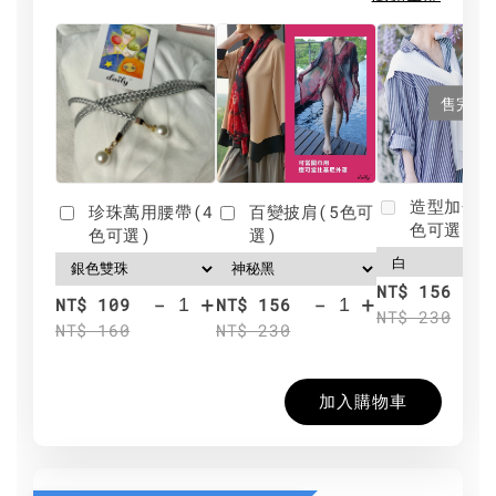
售完
造型加分肩
珍珠萬用腰帶(4
百變披肩(5色可
色可選)
色可選)
選)
NT$ 156
-
+
-
+
NT$ 109
NT$ 156
NT$ 230
NT$ 160
NT$ 230
加入購物車