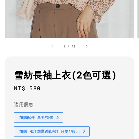
1
/
12
雪紡長袖上衣(2色可選)
Regular
NT$ 580
price
適用優惠
加購配件 享折扣價
加購 MIT防曬透氣棉T 只要190元