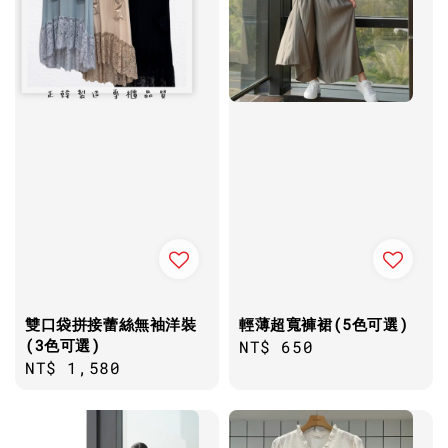
雙口袋拼接蕾絲無袖洋裝
輕薄超寬褲裙(5色可選)
(3色可選)
Regular
NT$ 650
Regular
NT$ 1,580
price
price