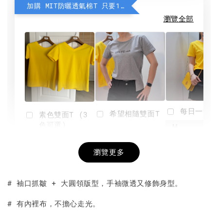
加購 MIT防曬透氣棉T 只要190元
瀏覽全部
每日一笑雙
希望相隨雙面T
素色雙面T (3
色可選)
-
NT$ 190
瀏覽更多
NT$ 450
-
+
-
+
NT$ 190
NT$ 190
NT$ 450
NT$ 450
# 袖口抓皺 + 大圓領版型，手袖微透又修飾身型。
加入購物車
# 有內裡布，不擔心走光。