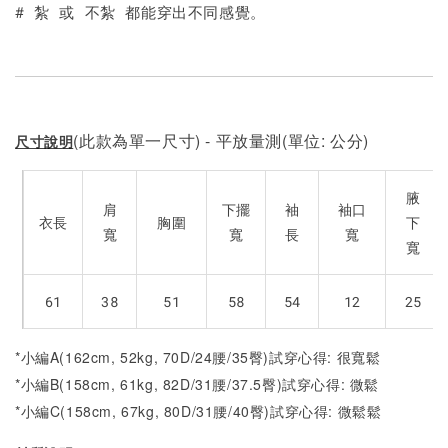
# 紮 或 不紮 都能穿出不同感覺。
(此款為單一尺寸) - 平放量測(單位: 公分)
尺寸說明
腋
肩
下擺
袖
袖口
衣長
胸圍
下
寬
寬
長
寬
寬
61
38
51
58
54
12
25
*小編A(162cm, 52kg, 70D/24腰/35臀)試穿心得: 很寬鬆
*小編B(158cm, 61kg, 82D/31腰/37.5臀)試穿心得:
微鬆
*小編C(158cm, 67kg, 80D/31腰/40臀)試穿心得: 微鬆
鬆