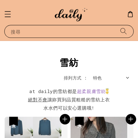
搜尋
雪紡
排列方式 :
at daily的雪紡都是
超柔親膚雪紡
絕對不會
讓妳買到品質粗糙的雪紡上衣
水水們可以安心選購哦!
優惠
優惠