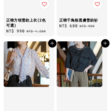
正韓方領雪紡上衣(2色
正韓千鳥格透膚雪紡衫
可選)
Sale
NT$ 680
Regular
NT$ 990
Sale
NT$ 990
Regular
NT$ 1,280
price
price
price
price
優惠
優惠