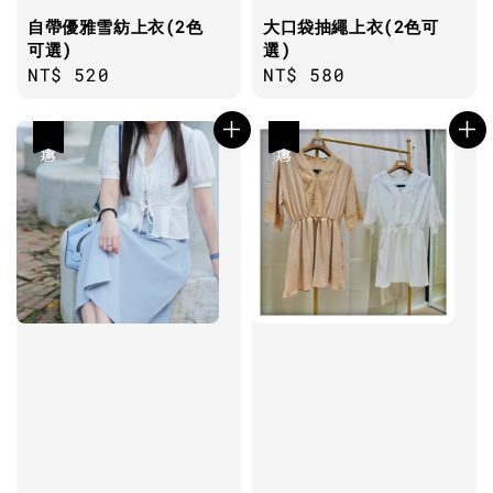
自帶優雅雪紡上衣(2色
大口袋抽繩上衣(2色可
可選)
選)
Regular
NT$ 520
Regular
NT$ 580
price
price
優惠
優惠