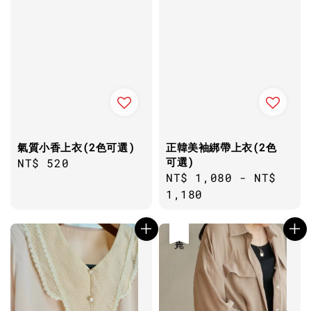
氣質小香上衣(2色可選)
正韓美袖綁帶上衣(2色
可選)
Regular
NT$ 520
Regular
NT$ 1,080
-
NT$
price
price
1,180
售完