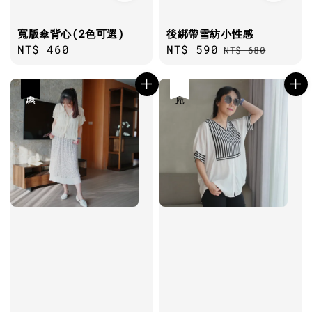
寬版傘背心(2色可選)
後綁帶雪紡小性感
Regular
NT$ 460
Sale
NT$ 590
Regular
NT$ 680
price
price
price
優惠
售完