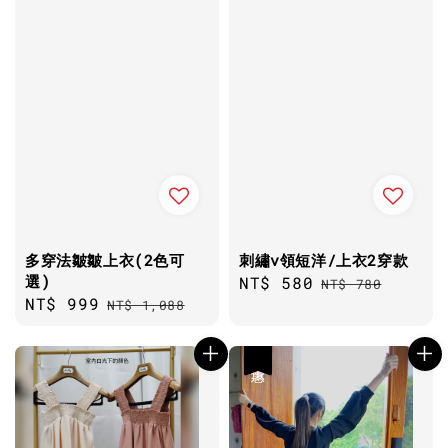
多穿法皺皺上衣(2色可
刺繡v領短洋/上衣2穿款
選)
Sale
NT$ 580
Regular
NT$ 780
Sale
NT$ 999
Regular
NT$ 1,088
price
price
price
price
優惠