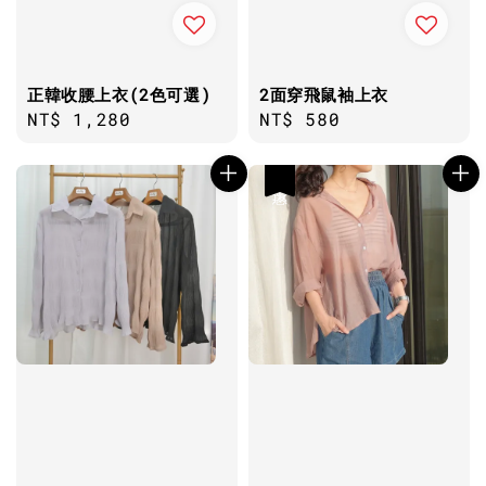
正韓收腰上衣(2色可選)
2面穿飛鼠袖上衣
Regular
NT$ 1,280
Regular
NT$ 580
price
price
優惠