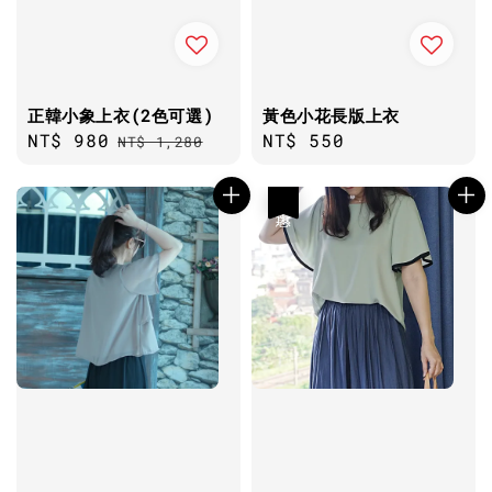
正韓小象上衣(2色可選)
黃色小花長版上衣
Sale
NT$ 980
Regular
Regular
NT$ 550
NT$ 1,280
price
price
price
優惠