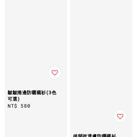
皺皺捲邊防曬襯衫(3色
可選)
Regular
NT$ 580
price
後開衩透膚防曬襯衫