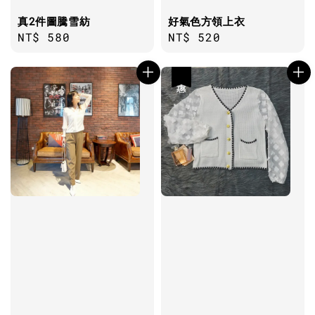
真2件圖騰雪紡
好氣色方領上衣
Regular
NT$ 580
Regular
NT$ 520
price
price
優惠