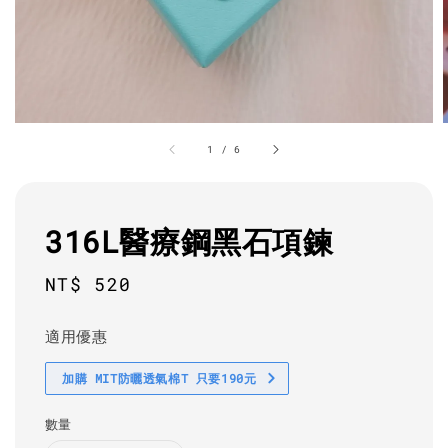
1
/
6
316L醫療鋼黑石項鍊
Regular
NT$ 520
price
適用優惠
加購 MIT防曬透氣棉T 只要190元
數量