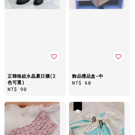
正韓格紋水晶夏日襪(2
飾品禮品盒-中
色可選)
Regular
NT$ 60
Regular
NT$ 90
price
price
優惠