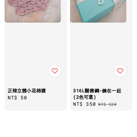
正韓立體小花棉襪
316L醫療鋼-鍊在一起
(2色可選)
Regular
NT$ 50
Sale
NT$ 350
Regular
price
NT$ 520
price
price