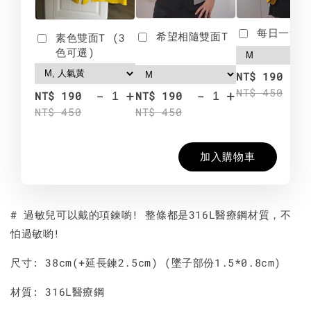
每日一笑雙
希望相隨雙面T
素色雙面T (3
色可選)
-
NT$ 190
NT$ 450
-
+
-
+
NT$ 190
NT$ 190
NT$ 450
NT$ 450
加入購物車
# 過敏兒可以戴的項鍊喲! 整條都是316L醫療鋼材質，不
怕過敏喲!
尺寸: 38cm(+延長鍊2.5cm) (墜子部份1.5*0.8cm)
材質: 316L醫療鋼