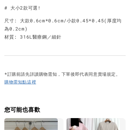
# 大小2款可選!
尺寸: 大款0.6cm*0.6cm/小款0.45*0.45(厚度均
為0.2cm)
材質: 316L醫療鋼／細針
*訂購前請先詳讀購物需知，下單後即代表同意賣場規定。
購物需知點這裡
您可能也喜歡
優惠