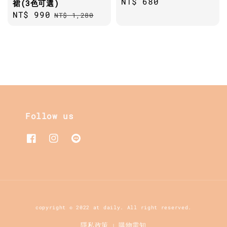
Regular
NT$ 680
裙(3色可選)
price
Sale
NT$ 990
Regular
NT$ 1,280
price
price
Follow us
copyright © 2022 at daily. All right reserved.
隱私政策
購物需知
|