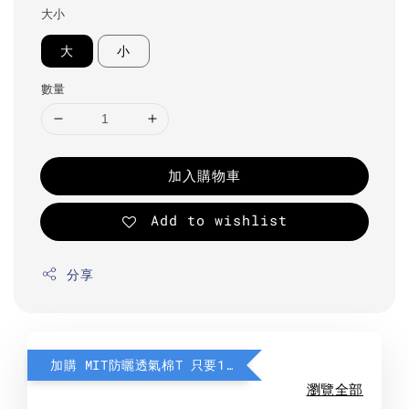
大小
大
小
數量
加入購物車
Add to wishlist
分享
加購 MIT防曬透氣棉T 只要190元
瀏覽全部