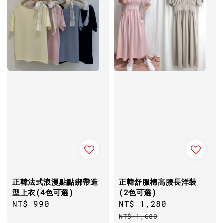
正韓法式浪漫點點綁帶造
正韓舒服棉高腰長洋裝
型上衣(4色可選)
(2色可選)
Regular
NT$ 990
Sale
NT$ 1,280
Regular
price
price
price
NT$ 1,680