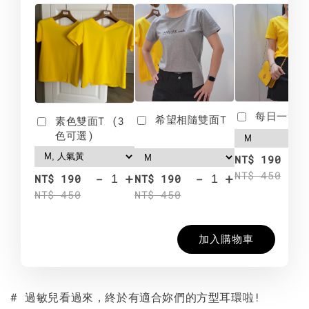
每日一笑雙
希望相隨雙面T
素色雙面T (3
色可選)
-
NT$ 190
NT$ 450
-
+
-
+
NT$ 190
NT$ 190
NT$ 450
NT$ 450
加入購物車
# 過敏兒看過來，終於有適合妳們的方型耳環啦!