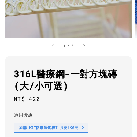
1
/
7
316L醫療鋼-一對方塊磚
(大/小可選)
Regular
NT$ 420
price
適用優惠
加購 MIT防曬透氣棉T 只要190元