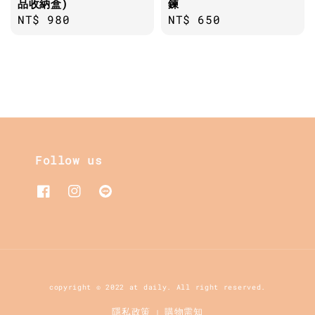
品收納盒)
鍊
Regular
NT$ 980
Regular
NT$ 650
price
price
Follow us
copyright © 2022 at daily. All right reserved.
隱私政策
購物需知
|