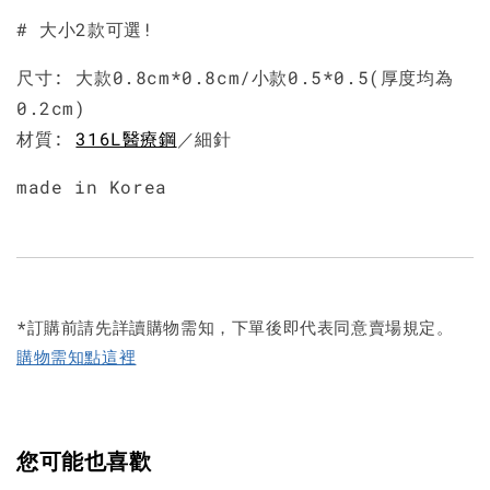
# 大小2款可選!
尺寸: 大款0.8cm*0.8cm/小款0.5*0.5(厚度均為
0.2cm)
材質:
316L醫療鋼
／細針
made in Korea
*訂購前請先詳讀購物需知，下單後即代表同意賣場規定。
購物需知點這裡
您可能也喜歡