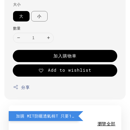
大小
大
小
數量
加入購物車
Add to wishlist
分享
加購 MIT防曬透氣棉T 只要190元
瀏覽全部