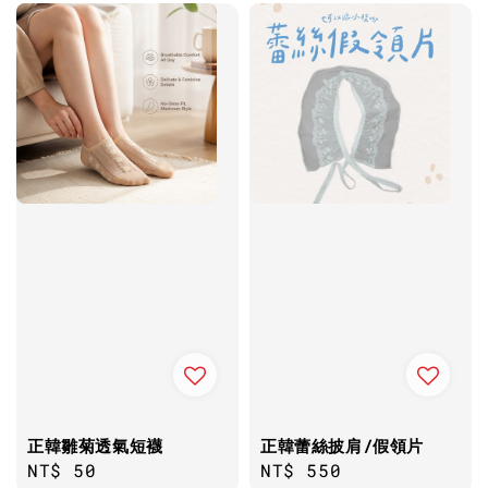
正韓雛菊透氣短襪
正韓蕾絲披肩/假領片
Regular
NT$ 50
Regular
NT$ 550