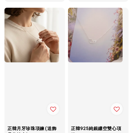
price
price
正韓月牙珍珠項鍊(送飾
正韓925純銀縷空雙心項