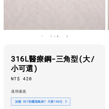
1
/
4
316L醫療鋼-三角型(大/
小可選)
Regular
NT$ 420
price
適用優惠
加購 MIT防曬透氣棉T 只要190元