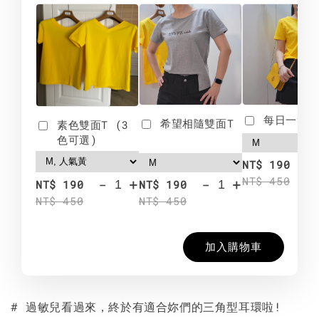
每日一笑雙
希望相隨雙面T
素色雙面T (3
色可選)
-
NT$ 190
NT$ 450
-
+
-
+
NT$ 190
NT$ 190
NT$ 450
NT$ 450
加入購物車
# 過敏兒看過來，終於有適合妳們的三角型耳環啦!