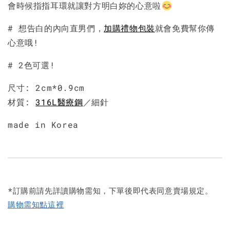
會時候指指耳環就讓對方明白妳的心意啦
# 想告白的內向直男們，
加購禮物包裝
就會免費幫你傳
心意哦!
# 2色可選!
尺寸: 2cm*0.9cm
材質:
316L醫療鋼
／細針
made in Korea
*訂購前請先詳讀購物需知，下單後即代表同意賣場規定。
購物需知點這裡