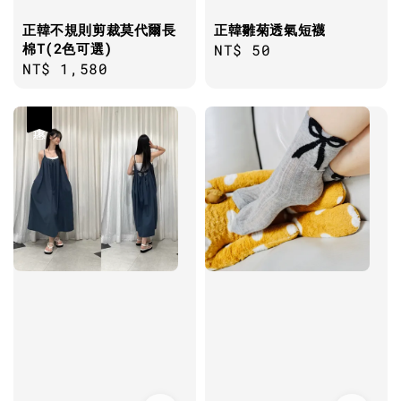
正韓不規則剪裁莫代爾長
正韓雛菊透氣短襪
棉T(2色可選)
Regular
NT$ 50
Regular
NT$ 1,580
price
price
優惠