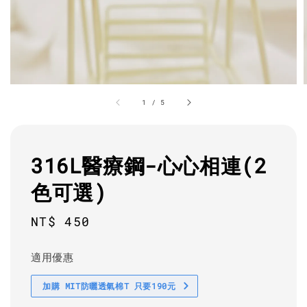
1
/
5
316L醫療鋼-心心相連(2
色可選)
Regular
NT$ 450
price
適用優惠
加購 MIT防曬透氣棉T 只要190元