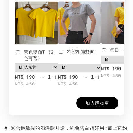
每日一笑雙
希望相隨雙面T
素色雙面T (3
色可選)
-
NT$ 190
NT$ 450
-
+
-
+
NT$ 190
NT$ 190
NT$ 450
NT$ 450
加入購物車
# 適合過敏兒的浪漫款耳環，約會告白超好用;戴上它約