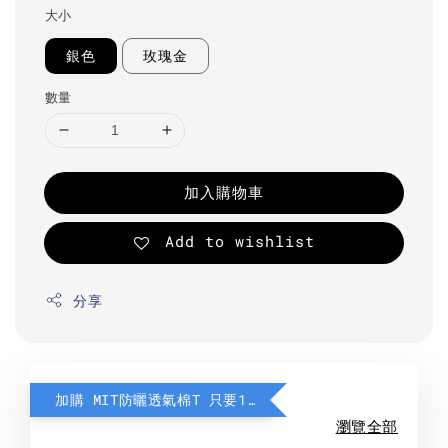
大小
銀色
玫瑰金
數量
加入購物車
Add to wishlist
分享
加購 MIT防曬透氣棉T 只要190元
瀏覽全部