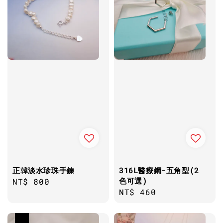
正韓淡水珍珠手鍊
316L醫療鋼-五角型(2
色可選)
Regular
NT$ 800
Regular
NT$ 460
price
price
優惠