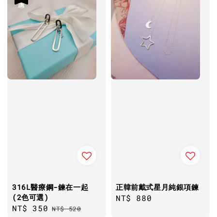
316L醫療鋼-鍊在一起
正韓前戴式星月純銀項鍊
(2色可選)
Regular
NT$ 880
Sale
NT$ 350
Regular
NT$ 520
price