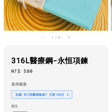
1
/
2
316L醫療鋼-永恒項鍊
Regular
NT$ 580
price
適用優惠
加購 MIT防曬透氣棉T 只要190元
貨況