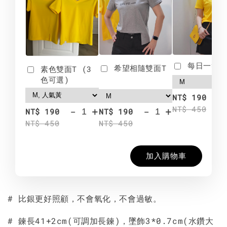
每日一笑雙
希望相隨雙面T
素色雙面T (3
色可選)
-
NT$ 190
NT$ 450
-
+
-
+
NT$ 190
NT$ 190
NT$ 450
NT$ 450
加入購物車
# 比銀更好照顧，不會氧化，不會過敏。
# 鍊長41+2cm(可調加長鍊)，墜飾3*0.7cm(水鑽大