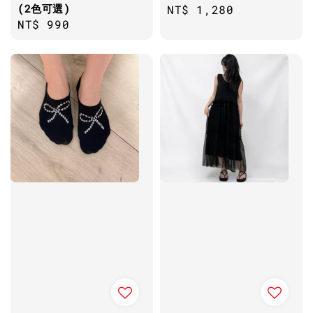
(2色可選)
Regular
NT$ 1,280
Regular
NT$ 990
price
price