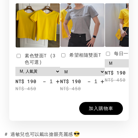
每日一笑雙
希望相隨雙面T
素色雙面T (3
色可選)
-
NT$ 190
NT$ 450
-
+
-
+
NT$ 190
NT$ 190
NT$ 450
NT$ 450
加入購物車
# 過敏兒也可以戴出搶眼亮麗感