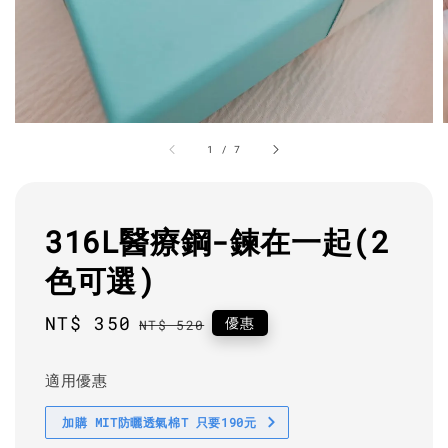
1
/
7
316L醫療鋼-鍊在一起(2
色可選)
Sale
NT$ 350
Regular
優惠
NT$ 520
price
price
適用優惠
加購 MIT防曬透氣棉T 只要190元