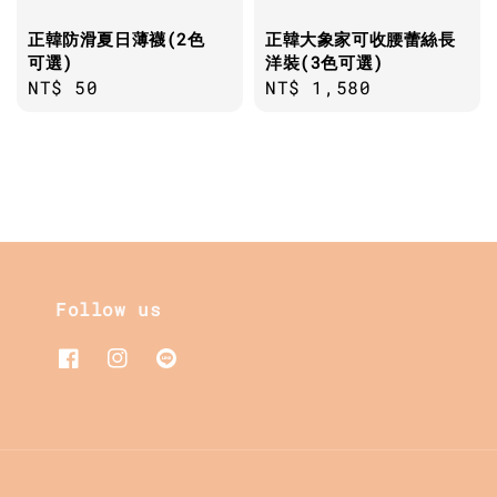
正韓防滑夏日薄襪(2色
正韓大象家可收腰蕾絲長
可選)
洋裝(3色可選)
Regular
NT$ 50
Regular
NT$ 1,580
price
price
Follow us