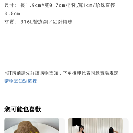
尺寸: 長1.9cm*寬0.7cm/開孔寬1cm/珍珠直徑
0.5cm
材質: 316L醫療鋼／細針轉珠
*訂購前請先詳讀購物需知，下單後即代表同意賣場規定。
購物需知點這裡
您可能也喜歡
優惠