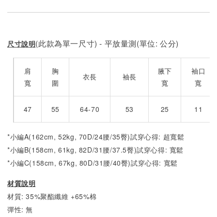
(此款為單一尺寸) - 平放量測(單位: 公分)
尺寸說明
肩
胸
腋下
袖口
衣長
袖長
寬
圍
寬
寬
47
55
64-70
53
25
11
*小編A(162cm, 52kg, 70D/24腰/35臀)試穿心得: 超寬鬆
*小編B(158cm, 61kg, 82D/31腰/37.5臀)試穿心得:
寬
鬆
*小編C(158cm, 67kg, 80D/31腰/40臀)試穿心得:
寬
鬆
材質說明
材質: 35%聚酯纖維 +65%棉
彈性: 無