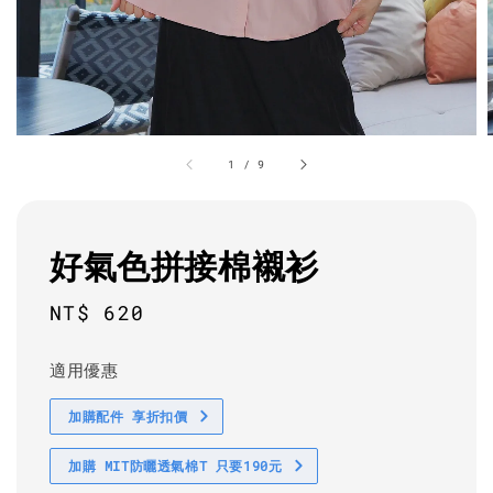
1
/
9
好氣色拼接棉襯衫
Regular
NT$ 620
price
適用優惠
加購配件 享折扣價
加購 MIT防曬透氣棉T 只要190元