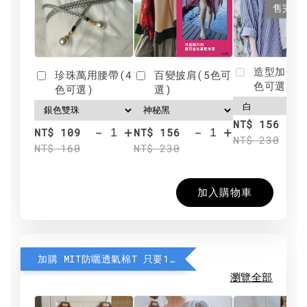
售完
造型加分肩
珍珠萬用腰帶(4
百變披肩(5色可
色可選)
色可選)
選)
NT$ 156
-
+
-
+
NT$ 109
NT$ 156
NT$ 230
NT$ 160
NT$ 230
加入購物車
加購 MIT防曬透氣棉T 只要190元
瀏覽全部