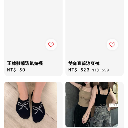
正韓雛菊透氣短襪
雙釦直筒涼爽褲
Regular
NT$ 50
Sale
NT$ 520
Regular
NT$ 650
price
price
price