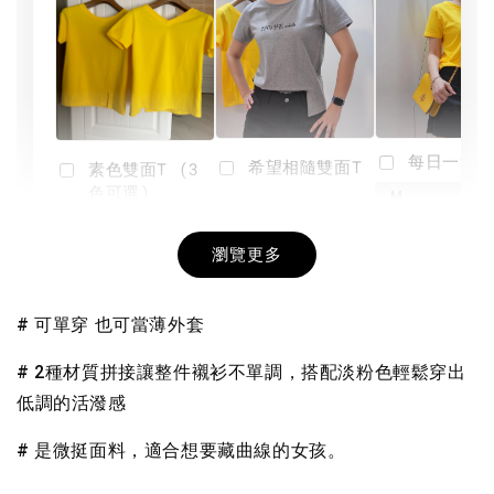
每日一笑雙
希望相隨雙面T
素色雙面T (3
色可選)
-
NT$ 190
瀏覽更多
NT$ 450
-
+
-
+
NT$ 190
NT$ 190
NT$ 450
NT$ 450
# 可單穿 也可當薄外套
加入購物車
# 2種材質拼接讓整件襯衫不單調，搭配淡粉色輕鬆穿出
低調的活潑感
# 是微挺面料，適合想要藏曲線的女孩。