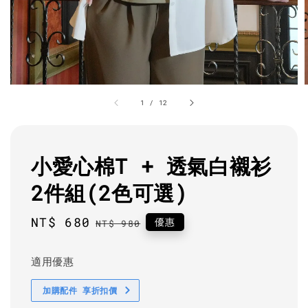
1
/
12
小愛心棉T + 透氣白襯衫
2件組(2色可選)
Sale
NT$ 680
Regular
優惠
NT$ 980
price
price
適用優惠
加購配件 享折扣價