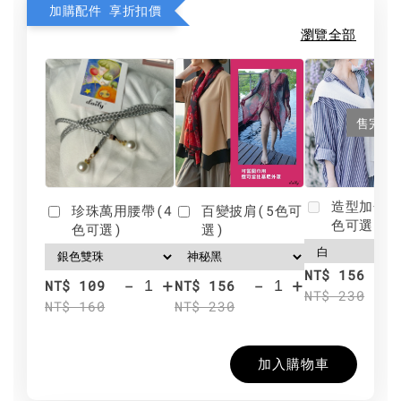
加購配件 享折扣價
瀏覽全部
售完
造型加分肩
珍珠萬用腰帶(4
百變披肩(5色可
色可選)
色可選)
選)
NT$ 156
-
+
-
+
NT$ 109
NT$ 156
NT$ 230
NT$ 160
NT$ 230
加入購物車