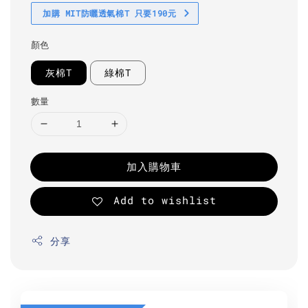
加購 MIT防曬透氣棉T 只要190元
顏色
灰棉T
綠棉T
數量
加入購物車
Add to wishlist
分享