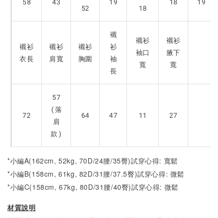
58
43
19
18
19
52
18
襯
襯衫
襯衫
襯衫
襯衫
襯衫
衫
袖口
腋下
衣長
肩寬
胸圍
袖
寬
寬
長
57
(落
72
64
47
11
27
肩
款)
*小編A(162cm, 52kg, 70D/24腰/35臀)試穿心得: 寬鬆
*小編B(158cm, 61kg, 82D/31腰/37.5臀)試穿心得:
微
鬆
*小編C(158cm, 67kg, 80D/31腰/40臀)試穿心得: 微
鬆
材質說明