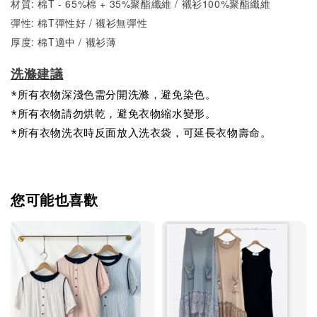
材質: 棉T - 65%棉 + 35%聚酯纖維 / 襯衫100%
聚酯纖維
彈性: 棉T彈性好 / 襯衫無彈性
厚度:
棉T適中 / 襯衫
薄
洗滌建議
*所有衣物深淺色需分開洗滌，避免染色。
*所有衣物請勿烘乾，避免衣物縮水變形。
*所有衣物洗衣時反面放入洗衣袋，可延長衣物壽命。
您可能也喜歡