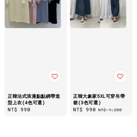
正韓法式浪漫點點綁帶造
正韓大象家5XL可穿吊帶
型上衣(4色可選)
裙(3色可選)
Regular
NT$ 990
Sale
NT$ 990
Regular
NT$ 1,280
price
price
price