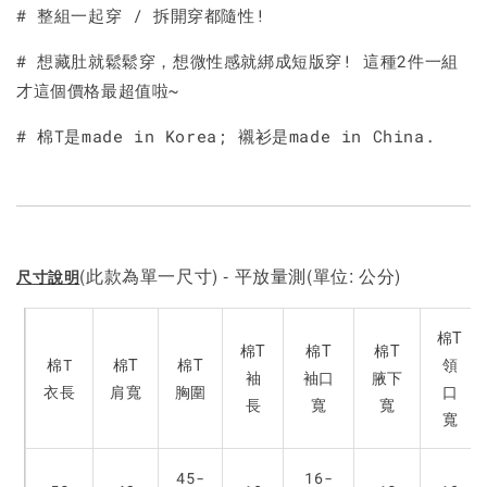
加入購物車
# 整組一起穿 / 拆開穿都隨性!
# 想藏肚就鬆鬆穿，想微性感就綁成短版穿! 這種2件一組
才這個價格最超值啦~
# 棉T是made in Korea; 襯衫是made in China.
(此款為單一尺寸) - 平放量測(單位: 公分)
尺寸說明
棉T
棉T
棉T
棉T
棉T
棉T
棉T
領
袖
袖口
腋下
衣長
肩寬
胸圍
口
長
寬
寬
寬
45-
16-