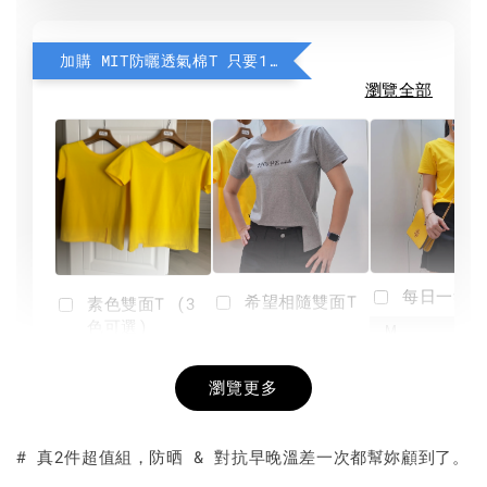
加購 MIT防曬透氣棉T 只要190元
瀏覽全部
每日一笑雙
希望相隨雙面T
素色雙面T (3
色可選)
-
NT$ 190
瀏覽更多
NT$ 450
-
+
-
+
NT$ 190
NT$ 190
NT$ 450
NT$ 450
# 真2件超值組，防晒 & 對抗早晚溫差一次都幫妳顧到了。