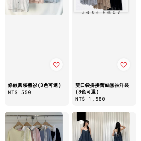
條紋圓領襯衫(3色可選)
雙口袋拼接蕾絲無袖洋裝
(3色可選)
Regular
NT$ 550
Regular
NT$ 1,580
price
price
優惠