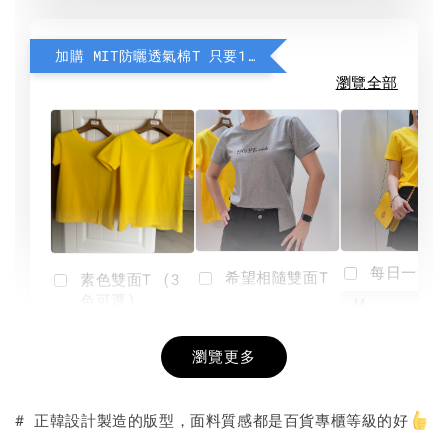
加購 MIT防曬透氣棉T 只要190元
瀏覽全部
每日一笑雙
希望相隨雙面T
素色雙面T (3
色可選)
-
NT$ 190
瀏覽更多
NT$ 450
-
+
-
+
NT$ 190
NT$ 190
NT$ 450
NT$ 450
# 正韓設計製造的版型，面料質感都是百貨專櫃等級的好