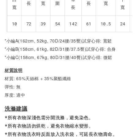
長
寬
圍
長
寬
寬
長
寬
10
72
39
54
142
61
10.5
24
*小編A(162cm, 52kg, 70D/24腰/35臀)試穿心得: 寬鬆
*小編B(158cm, 61kg, 82D/31腰/37.5臀)試穿心得: 合身
*小編C(158cm, 67kg, 80D/31腰/40臀)試穿心得:
微鬆
材質說明
材質: 65%天絲棉 + 35%聚酯纖維
彈性: 無
厚度: 適中
洗滌建議
*所有衣物深淺色需分開洗滌，避免染色。
*所有衣物請勿烘乾，避免衣物縮水變形。
*所有衣物洗衣時反面放入洗衣袋，可延長衣物壽命。