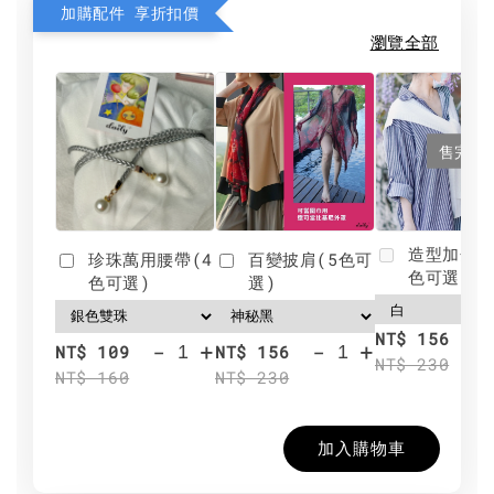
加購配件 享折扣價
瀏覽全部
售完
造型加分肩
珍珠萬用腰帶(4
百變披肩(5色可
色可選)
色可選)
選)
NT$ 156
-
+
-
+
NT$ 109
NT$ 156
NT$ 230
NT$ 160
NT$ 230
加入購物車