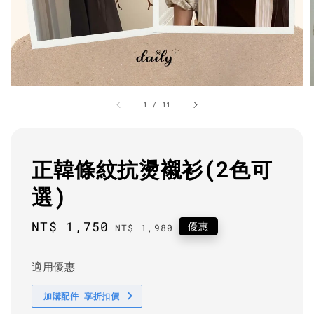
1
/
11
正韓條紋抗燙襯衫(2色可
選)
Sale
NT$ 1,750
Regular
優惠
NT$ 1,980
price
price
適用優惠
加購配件 享折扣價