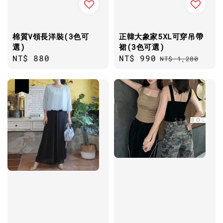
棉質V領長洋裝(3色可
正韓大象家5XL可穿吊帶
選)
裙(3色可選)
Regular
NT$ 880
Sale
NT$ 990
Regular
NT$ 1,280
price
price
price
優惠