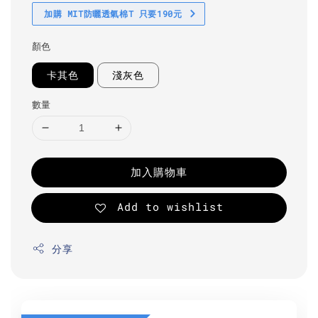
加購 MIT防曬透氣棉T 只要190元
顏色
卡其色
淺灰色
數量
加入購物車
Add to wishlist
分享