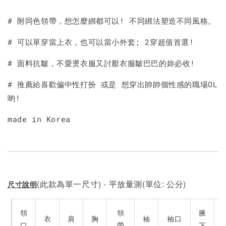
加入購物車
# 附同色領帶，想怎麼綁都可以! 不同綁法塑造不同風格。
# 可以單穿當上衣，也可以當小外套; 2穿超值首選!
# 面料抗皺，不愛燙衣服又討厭衣服皺巴巴的妳必收!
# 推薦給喜歡偏中性打扮 或是 想穿出帥帥個性感的職場OL
喲!
made in Korea
(此款為單一尺寸) - 平放量測(單位: 公分)
尺寸說明
領
領
腋
衣
肩
胸
袖
袖口
口
帶
下