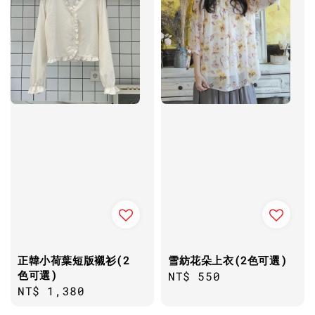
正韓小荷葉短版襯衫(2
雪紡花朵上衣(2色可選)
色可選)
Regular
NT$ 550
Regular
NT$ 1,380
price
price