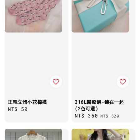
正韓立體小花棉襪
316L醫療鋼-鍊在一起
(2色可選)
Regular
NT$ 50
Sale
NT$ 350
Regular
price
NT$ 520
price
price