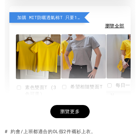
加購 MIT防曬透氣棉T 只要190元
瀏覽全部
每日一笑雙
希望相隨雙面T
素色雙面T (3
色可選)
-
NT$ 190
瀏覽更多
NT$ 450
-
+
-
+
NT$ 190
NT$ 190
NT$ 450
NT$ 450
# 約會/上班都適合的OL假2件襯衫上衣。