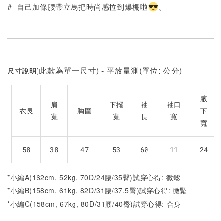
加入購物車
# 自己加條腰帶立馬把時尚感拉到爆棚啦
。
(此款為單一尺寸) - 平放量測(單位: 公分)
尺寸說明
腋
肩
下擺
袖
袖口
衣長
胸圍
下
寬
寬
長
寬
寬
58
38
47
53
60
11
24
*小編A(162cm, 52kg, 70D/24腰/35臀)試穿心得: 微鬆
*小編B(158cm, 61kg, 82D/31腰/37.5臀)試穿心得: 微緊
*小編C(158cm, 67kg, 80D/31腰/40臀)試穿心得: 合身