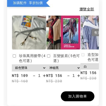
加購配件 享折扣價
瀏覽全部
售完
造型加分肩
珍珠萬用腰帶(4
百變披肩(5色可
色可選)
色可選)
選)
NT$ 156
-
+
-
+
NT$ 109
NT$ 156
NT$ 230
NT$ 160
NT$ 230
加入購物車