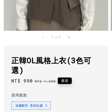
1
/
7
正韓OL風格上衣(3色可
選)
Sale
NT$ 990
Regular
優惠
NT$ 1,280
price
price
適用優惠
加購配件 享折扣價