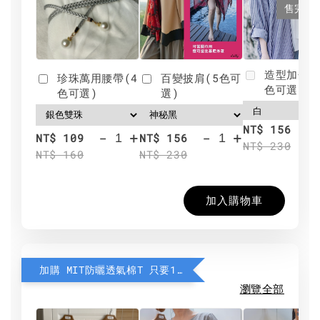
售完
造型加分肩
珍珠萬用腰帶(4
百變披肩(5色可
色可選)
色可選)
選)
NT$ 156
-
+
-
+
NT$ 109
NT$ 156
NT$ 230
NT$ 160
NT$ 230
加入購物車
加購 MIT防曬透氣棉T 只要190元
瀏覽全部