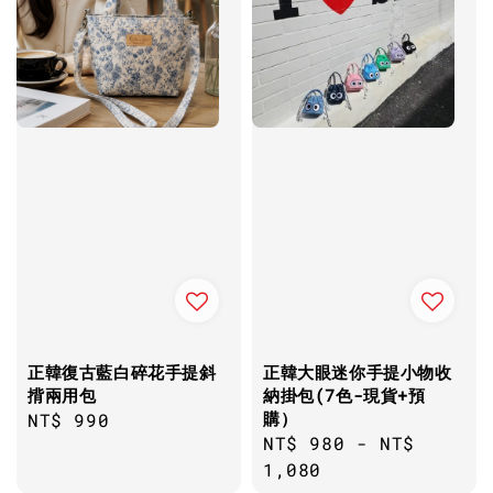
正韓復古藍白碎花手提斜
正韓大眼迷你手提小物收
揹兩用包
納掛包(7色-現貨+預
購）
Regular
NT$ 990
Regular
NT$ 980
-
NT$
price
price
1,080