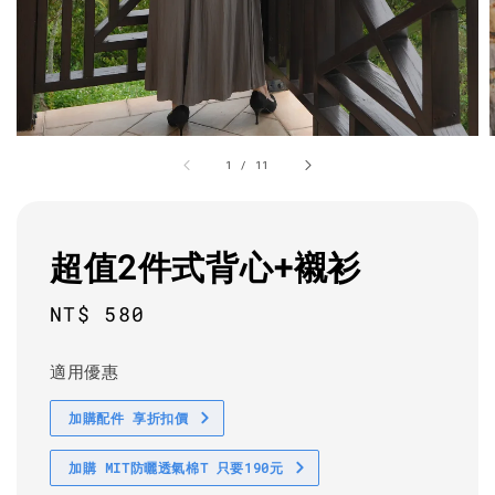
1
/
11
超值2件式背心+襯衫
Regular
NT$ 580
price
適用優惠
加購配件 享折扣價
加購 MIT防曬透氣棉T 只要190元