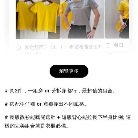
每日一笑雙
希望相隨雙面T
素色雙面T (3
色可選)
-
NT$ 190
瀏覽更多
NT$ 450
-
+
-
+
NT$ 190
NT$ 190
NT$ 450
NT$ 450
# 真2件，一組穿 or 分拆穿都行，最超值的組合。
加入購物車
# 搭配牛仔褲 or 寬褲穿出不同風格。
# 長版襯衫能藏屁遮肚 + 短版背心能拉長下半身比例; 這
樣的完美組合就是衣櫃必備。