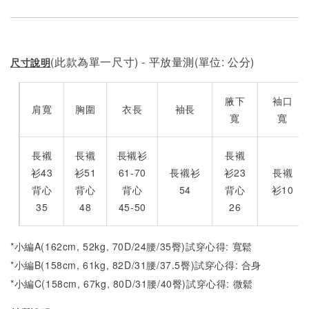
(此款為單一尺寸) - 平放量測(單位: 公分)
尺寸說明
腋下
袖口
肩寬
胸圍
衣長
袖長
寬
寬
長襯
長襯
長襯衫
長襯
衫43
衫51
61-70
長襯衫
衫23
長襯
背心
背心
背心
54
背心
衫10
35
48
45-50
26
*小編A(162cm, 52kg, 70D/24腰/35臀)試穿心得: 寬鬆
*小編B(158cm, 61kg, 82D/31腰/37.5臀)試穿心得:
合身
*小編C(158cm, 67kg, 80D/31腰/40臀)試穿心得:
微
鬆