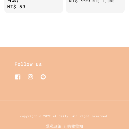
Sale
NT$ 999
Regular
NT$ 1,080
Regular
NT$ 50
price
price
price
Follow us
copyright © 2022 at daily. All right reserved.
隱私政策
購物需知
|