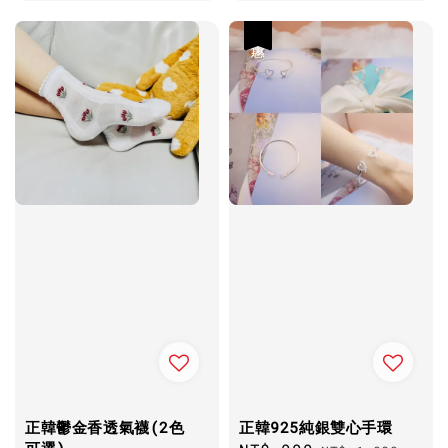
優惠
正韓鬱金香透氣襪(2色
正韓925純銀雙心手環
可選)