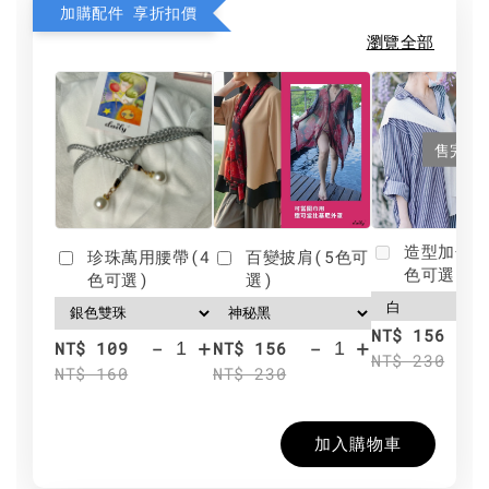
加購配件 享折扣價
瀏覽全部
售完
造型加分肩
珍珠萬用腰帶(4
百變披肩(5色可
色可選)
色可選)
選)
NT$ 156
-
+
-
+
NT$ 109
NT$ 156
NT$ 230
NT$ 160
NT$ 230
加入購物車