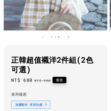
1
/
8
正韓超值襯洋2件組(2色
可選)
Sale
NT$ 680
Regular
優惠
NT$ 980
price
price
適用優惠
加購配件 享折扣價