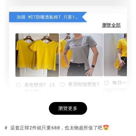
加購 MIT防曬透氣棉T 只要190元
瀏覽全部
每日一笑雙
希望相隨雙面T
素色雙面T (3
色可選)
-
NT$ 190
瀏覽更多
NT$ 450
-
+
-
+
NT$ 190
NT$ 190
NT$ 450
NT$ 450
# 這套正韓2件組只要680，也太物超所值了吧