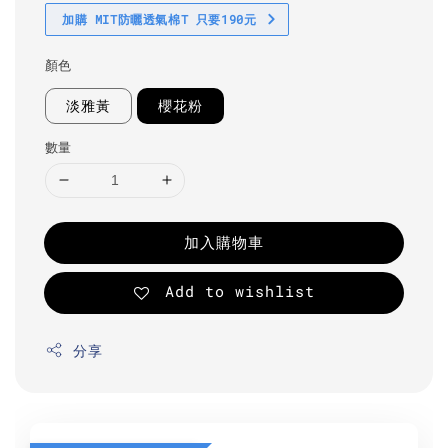
加購 MIT防曬透氣棉T 只要190元
顏色
淡雅黃
櫻花粉
數量
加入購物車
Add to wishlist
分享