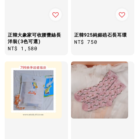
正韓大象家可收腰蕾絲長
正韓925純銀硞石長耳環
洋裝(3色可選)
Regular
NT$ 750
Regular
NT$ 1,580
price
price