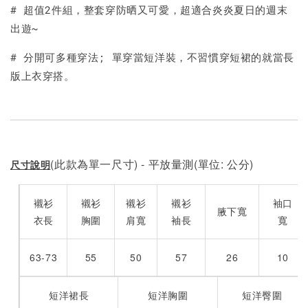
加入購物車
# 超值2件組，整套穿防晒又可愛，超適合炎炎夏日的週末
出遊~
# 分開可多種穿法; 單穿當短洋裝，不習慣穿短裙的就當長
版上衣穿搭。
(此款為單一尺寸) - 平放量測(單位: 公分)
尺寸說明
襯衫
襯衫
襯衫
襯衫
袖口
腋下寬
衣長
胸圍
肩寬
袖長
寬
63-73
55
50
57
26
10
短洋裙長
短洋胸圍
短洋臀圍