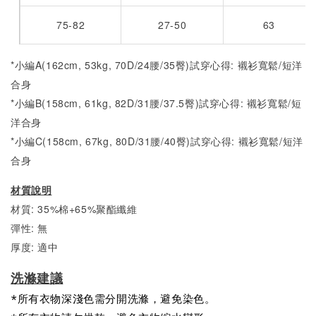
75-82
27-50
63
*小編A(162cm, 53kg, 70D/24腰/35臀)試穿心得: 襯衫寬鬆/短洋
合身
*小編B(158cm, 61kg, 82D/31腰/37.5臀)試穿心得:
襯衫寬鬆/短
洋合身
*小編C(158cm, 67kg, 80D/31腰/40臀)試穿心得:
襯衫寬鬆/短洋
合身
材質說明
材質: 35%棉+65%聚酯纖維
彈性: 無
厚度: 適中
洗滌建議
*所有衣物深淺色需分開洗滌，避免染色。