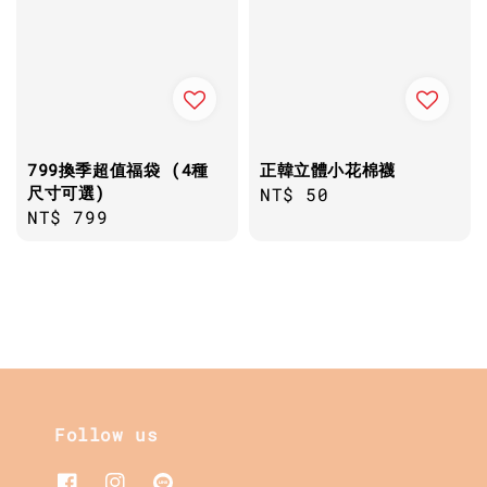
799換季超值福袋 (4種
正韓立體小花棉襪
尺寸可選)
Regular
NT$ 50
Regular
NT$ 799
price
price
Follow us