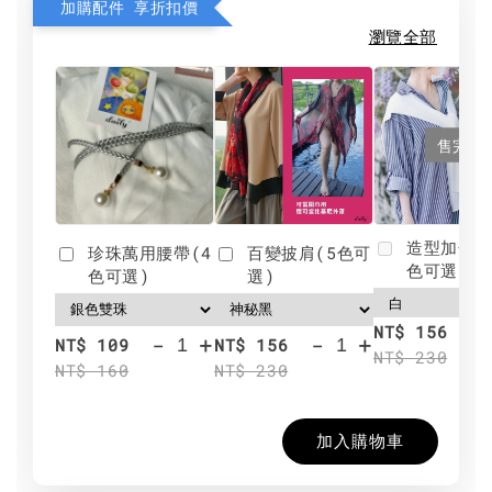
加購配件 享折扣價
瀏覽全部
售完
造型加分肩
珍珠萬用腰帶(4
百變披肩(5色可
色可選)
色可選)
選)
NT$ 156
-
+
-
+
NT$ 109
NT$ 156
NT$ 230
NT$ 160
NT$ 230
加入購物車