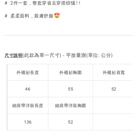
# 2件一套，整套穿省去穿搭煩惱!!
# 柔柔面料，親膚舒服
(此款為單一尺寸) - 平放量測(單位: 公分)
尺寸說明
外襯衫長度
外襯衫胸圍
外襯衫肩寬
46
55
52
細肩帶洋裝長度
細肩帶洋裝胸圍
136
52