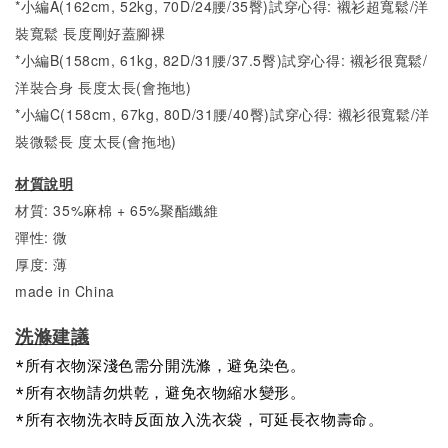
*小編A(162cm, 52kg, 70D/24腰/35臀)試穿心得:
襯衫超
寬
鬆/洋
裝
寬
鬆 長度剛好蓋腳裸
*小編B(158cm, 61kg, 82D/31腰/37.5臀)試穿心得: 襯衫很
寬
鬆/
洋裝合身
長度太長(會拖地)
*小編C(158cm, 67kg, 80D/31腰/40臀)試穿心得:
襯衫很
寬
鬆/
洋
裝微
鬆長 度太長(會拖地)
材質說明
材質: 35%麻棉 + 65%聚酯纖維
彈性: 微
厚度: 薄
made in China
洗滌建議
*所有衣物深淺色需分開洗滌，避免染色。
*所有衣物請勿烘乾，避免衣物縮水變形。
*所有衣物洗衣時反面放入洗衣袋，可延長衣物壽命。