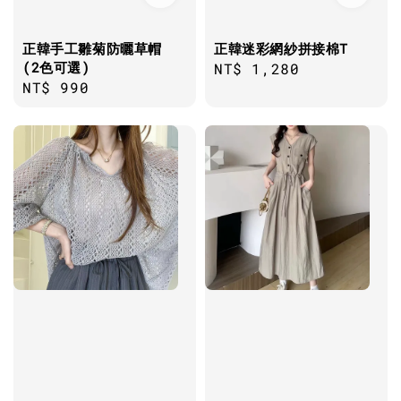
正韓手工雛菊防曬草帽
正韓迷彩網紗拼接棉T
(2色可選)
Regular
NT$ 1,280
Regular
NT$ 990
price
price