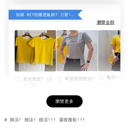
加購 MIT防曬透氣棉T 只要190元
瀏覽全部
每日一笑雙
希望相隨雙面T
素色雙面T (3
色可選)
-
NT$ 190
瀏覽更多
NT$ 450
-
+
-
+
NT$ 190
NT$ 190
NT$ 450
NT$ 450
# 很涼! 很涼! 很涼!!! 還很瘦長!!!
加入購物車