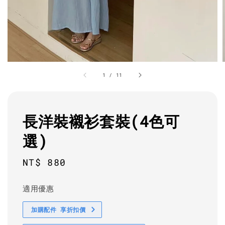
1
/
11
長洋裝襯衫套裝(4色可
選)
Regular
NT$ 880
price
適用優惠
加購配件 享折扣價