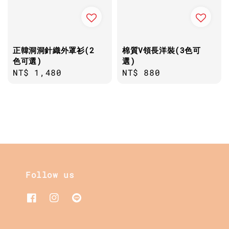
正韓洞洞針織外罩衫(2
棉質V領長洋裝(3色可
色可選)
選)
Regular
NT$ 1,480
Regular
NT$ 880
price
price
Follow us