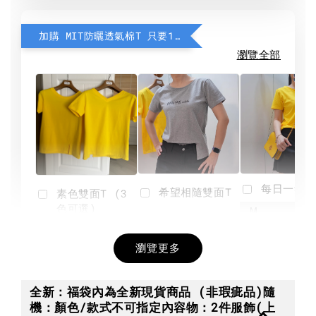
加購 MIT防曬透氣棉T 只要190元
瀏覽全部
每日一笑雙
希望相隨雙面T
素色雙面T (3
色可選)
-
NT$ 190
瀏覽更多
NT$ 450
-
+
-
+
NT$ 190
NT$ 190
NT$ 450
NT$ 450
全新：福袋內為全新現貨商品 (非瑕疵品)隨
機：顏色/款式不可指定內容物：2件服飾(上
加入購物車