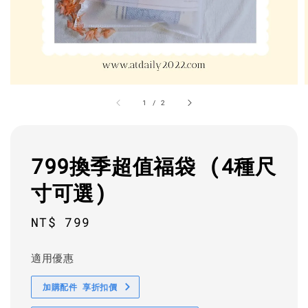
1
/
2
799換季超值福袋 (4種尺
寸可選)
Regular
NT$ 799
price
適用優惠
加購配件 享折扣價