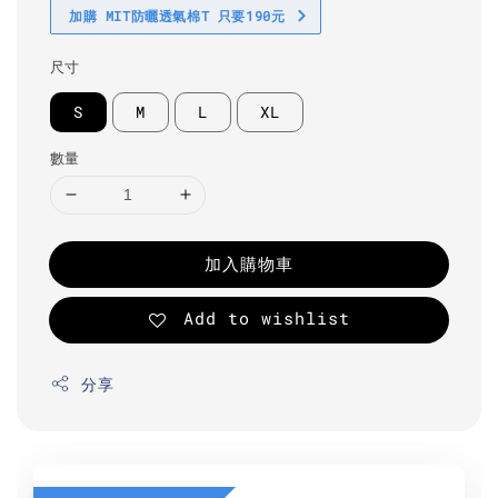
加購 MIT防曬透氣棉T 只要190元
尺寸
S
M
L
XL
數量
加入購物車
Add to wishlist
分享