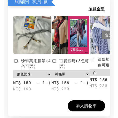
加購配件 享折扣價
瀏覽全部
售完
造型加分肩
珍珠萬用腰帶(4
百變披肩(5色可
色可選)
色可選)
選)
NT$ 156
-
+
-
+
NT$ 109
NT$ 156
NT$ 230
NT$ 160
NT$ 230
加入購物車