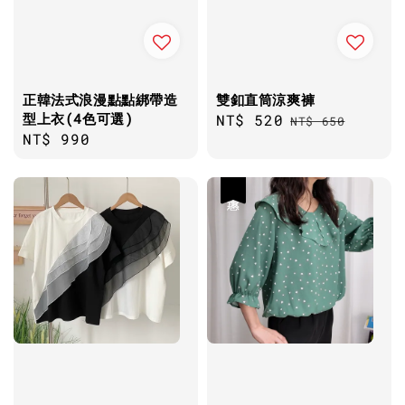
正韓法式浪漫點點綁帶造
雙釦直筒涼爽褲
型上衣(4色可選)
Sale
NT$ 520
Regular
NT$ 650
Regular
NT$ 990
price
price
price
優惠