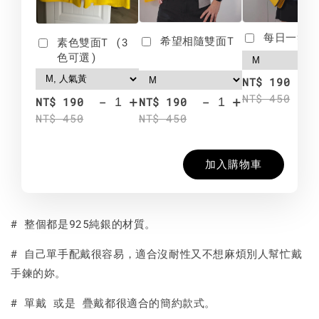
每日一笑雙
希望相隨雙面T
素色雙面T (3
色可選)
-
NT$ 190
NT$ 450
-
+
-
+
NT$ 190
NT$ 190
NT$ 450
NT$ 450
加入購物車
# 整個都是925純銀的材質。
# 自己單手配戴很容易，適合沒耐性又不想麻煩別人幫忙戴
手鍊的妳。
# 單戴 或是 疊戴都很適合的簡約款式。