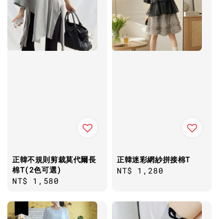
正韓不規則剪裁莫代爾長
正韓迷彩網紗拼接棉T
棉T(2色可選)
Regular
NT$ 1,280
Regular
NT$ 1,580
price
price
優惠