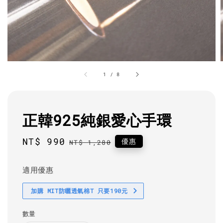
1
/
8
正韓925純銀愛心手環
Sale
NT$ 990
Regular
優惠
NT$ 1,280
price
price
適用優惠
加購 MIT防曬透氣棉T 只要190元
數量