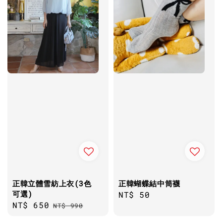
正韓立體雪紡上衣(3色
正韓蝴蝶結中筒襪
可選)
Regular
NT$ 50
Sale
NT$ 650
Regular
NT$ 990
price
price
price