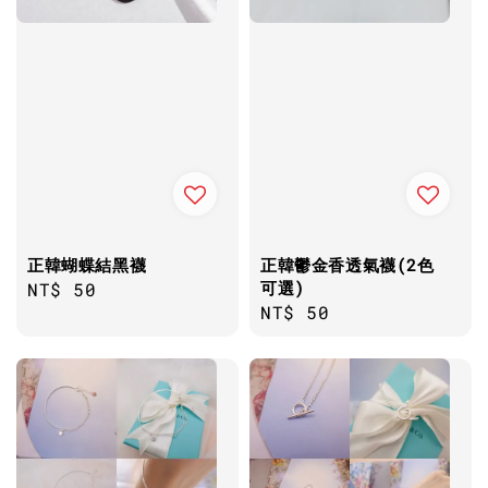
正韓蝴蝶結黑襪
正韓鬱金香透氣襪(2色
可選)
Regular
NT$ 50
Regular
NT$ 50
price
price