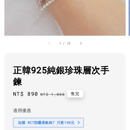
1
/
12
正韓925純銀珍珠層次手
鍊
Sale
NT$ 890
Regular
售完
NT$ 1,080
price
price
適用優惠
加購 MIT防曬透氣棉T 只要190元