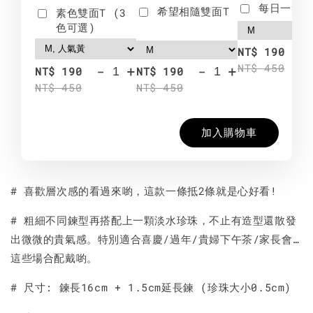
每日一笑雙
希望相隨雙面T
素色雙面T (3
色可選)
-
NT$ 190
NT$ 450
-
+
-
+
NT$ 190
NT$ 190
NT$ 450
NT$ 450
加入購物車
# 喜歡層次感的看過來喲，這款一條抵2條就是心好看!
# 粗細不同鍊型再搭配上一顆淡水珍珠，不止有造型還散發
出微微的貴氣感。特別適合喜慶/過年/貴婦下午茶/家長會…
這些場合配戴喲。
# 尺寸: 鍊長16cm + 1.5cm延長鍊 (珍珠大小0.5cm)