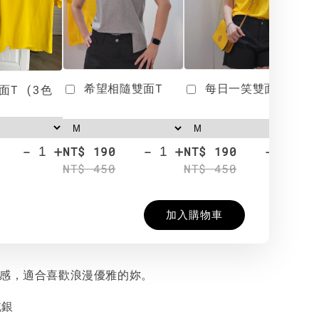
希望相隨雙面T
每日一笑雙面T
面T (3色
-
+
-
+
-
+
NT$ 190
NT$ 190
N
NT$ 450
NT$ 450
N
加入購物車
計感，適合喜歡浪漫優雅的妳。
純銀