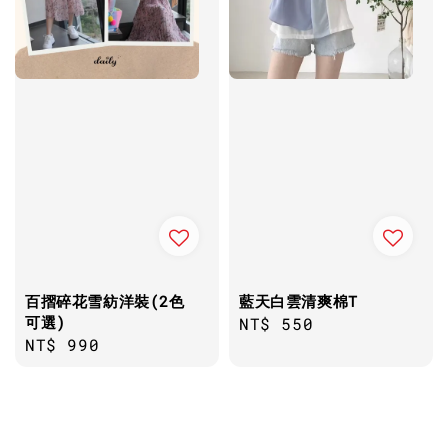
百摺碎花雪紡洋裝(2色
藍天白雲清爽棉T
可選)
Regular
NT$ 550
Regular
NT$ 990
price
price