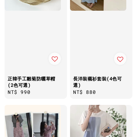
正韓手工雛菊防曬草帽
長洋裝襯衫套裝(4色可
(2色可選)
選)
Regular
NT$ 990
Regular
NT$ 880
price
price