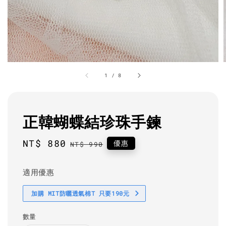
1
/
8
正韓蝴蝶結珍珠手鍊
Sale
NT$ 880
Regular
優惠
NT$ 990
price
price
適用優惠
加購 MIT防曬透氣棉T 只要190元
數量