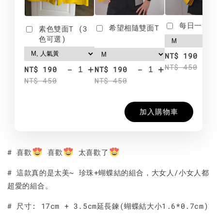
每日一笑雙
希望相隨雙面T
素色雙面T (3
色可選)
-
NT$ 190
NT$ 450
-
+
-
+
NT$ 190
NT$ 190
NT$ 450
NT$ 450
加入購物車
# 喜歡
喜歡
太喜歡了
# 這款真的是太美~ 珍珠+蝴蝶結的組合，大女人/小女人都
超愛的組合。
# 尺寸: 17cm + 3.5cm延長鍊(蝴蝶結大小1.6*0.7cm)