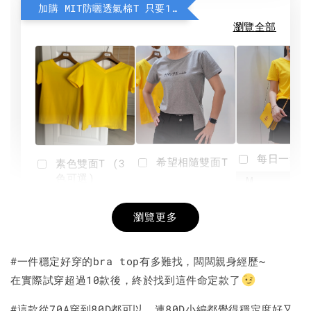
加購 MIT防曬透氣棉T 只要190元
瀏覽全部
每日一笑雙
希望相隨雙面T
素色雙面T (3
色可選)
-
NT$ 190
瀏覽更多
NT$ 450
-
+
-
+
NT$ 190
NT$ 190
NT$ 450
NT$ 450
#一件穩定好穿的bra top有多難找，闆闆親身經歷~
在實際試穿超過10款後，終於找到這件命定款了
加入購物車
#這款從70A穿到80D都可以，連80D小編都覺得穩定度好又