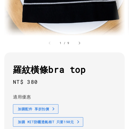
1
/
9
羅紋橫條bra top
Regular
NT$ 380
price
適用優惠
加購配件 享折扣價
加購 MIT防曬透氣棉T 只要190元