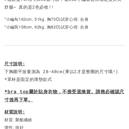
舒服~ 真的是2色必收!!
*小編A(162cm, 51kg, 胸70D)試穿心得: 合身
*小編B(158cm, 62kg, 胸82D)試穿心得: 合身
尺寸說明:
下胸圍平放量測為 28-40cm(乘以2才是整圈的尺寸哦!)
*罩杯是固定的薄墊款式
*bra top屬於貼身衣物，不接受退換貨。請務必確認尺
寸後再下單。
材質說明:
材質: 聚酯纖維
彈性: 很好