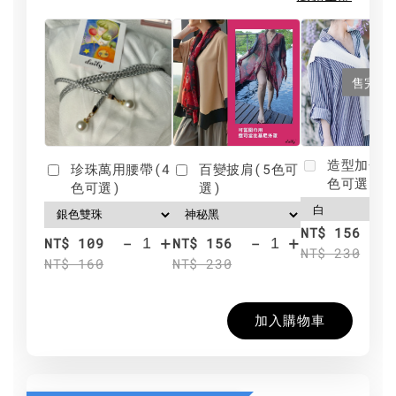
售完
造型加分肩
珍珠萬用腰帶(4
百變披肩(5色可
色可選)
色可選)
選)
NT$ 156
-
+
-
+
NT$ 109
NT$ 156
NT$ 230
NT$ 160
NT$ 230
加入購物車