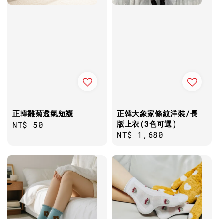
正韓雛菊透氣短襪
正韓大象家條紋洋裝/長
版上衣(3色可選)
Regular
NT$ 50
Regular
NT$ 1,680
price
price