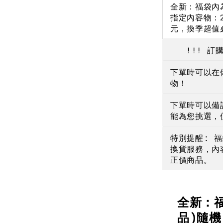
全新：福袋內
NT$ 190
指定內容物：2
元，換季超值
NT$ 450
!!! 訂購
下單時可以在
物！
下單時可以備
能為您挑選，
特別提醒: 
換貨服務，內
正價商品。
全新：
品)隨