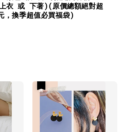
上衣 或 下著)(原價總額絕對超
0元，換季超值必買福袋)
優惠