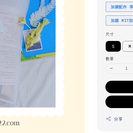
加購配件 
加購 MIT
尺寸
S
M
數量
分享