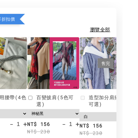
享折扣價
瀏覽全部
售完
用腰帶(4色
百變披肩(5色可
造型加分肩搭(4色
選)
可選)
-
+
-
+
NT$ 156
N
NT$ 156
NT$ 230
N
NT$ 230