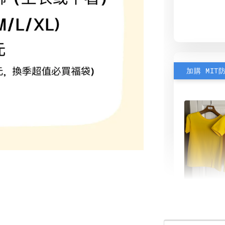
加購 MIT
素色雙
可選)