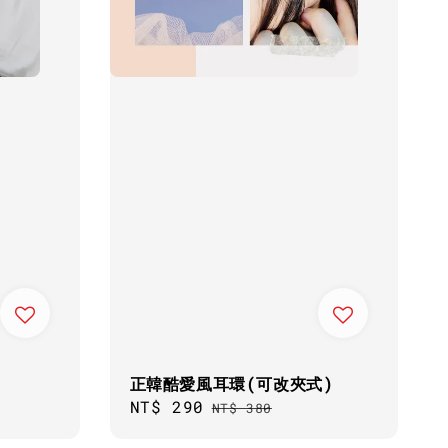
正韓酷愛風耳環(可改夾式)
Sale
NT$ 290
Regular
NT$ 380
price
price