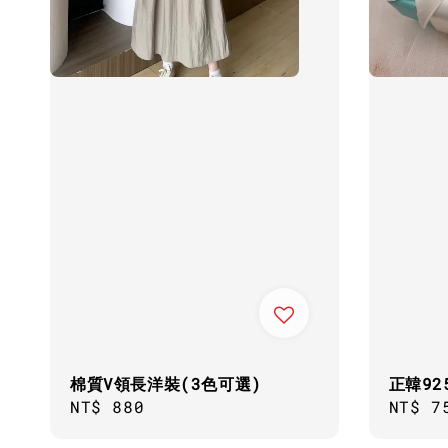
棉質V領長洋裝(3色可選)
正韓9
Regular
NT$ 880
Regul
NT$ 7
price
price