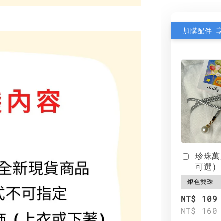
加購配件 
珍珠萬
可選)
NT$ 109
NT$ 160