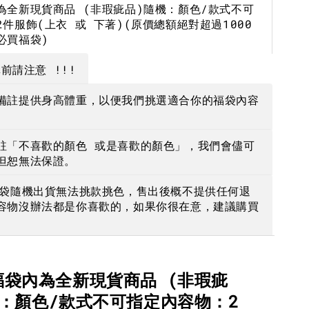
為全新現貨商品 (非瑕疵品)隨機：顏色/款式不可
-
+
-
+
-
+
NT$ 190
NT$ 190
N
件服飾(上衣 或 下著)(原價總額絕對超過1000
必買福袋)
NT$ 450
NT$ 450
N
前請注意 !!!
加入購物車
備註提供身高體重，以便我們挑選適合你的福袋內容
註「不喜歡的顏色 或是喜歡的顏色」，我們會儘可
但恕無法保證。
福袋隨機出貨無法挑款挑色，售出後概不提供任何退
容物沒辦法都是你喜歡的，如果你很在意，建議購買
福袋內為全新現貨商品 (非瑕疵
機：顏色/款式不可指定內容物：2