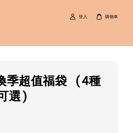
登入
購物車
9換季超值福袋 (4種
可選)
r
9