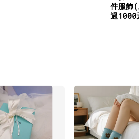
件服飾(
過100