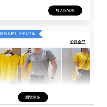
加入購物車
防曬透氣棉T 只要190元
瀏覽全部
希望相隨雙面T
每日一笑雙面T
面T (3色
瀏覽更多