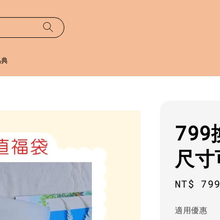
易典
79
尺寸
Regula
NT$ 79
price
適用優惠