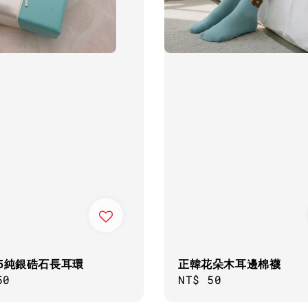
25純銀硞石長耳環
正韓花朵木耳邊棉襪
ar
50
Regular
NT$ 50
price