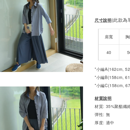
(此款為單
尺寸說明
肩寬
胸
40
5
*小編A(162cm, 5
*小編B(158cm, 6
*小編C(158cm, 6
材質說明
材質: 35%聚酯纖維
彈性: 無
厚度: 適中