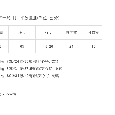
一尺寸) - 平放量測(單位: 公分)
圍
衣長
袖長
腋下寬
袖口寬
6
65
18-26
24
15
2kg, 70D/24腰/35臀)試穿心得: 寬鬆
1kg, 82D/31腰/37.5臀)試穿心得:
微
鬆
7kg, 80D/31腰/40臀)試穿心得:
寬
鬆
 +65%棉