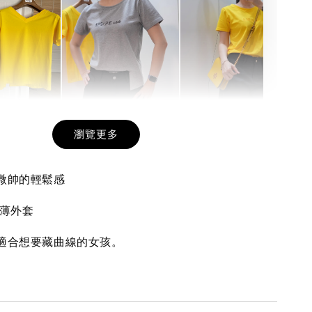
希望相隨雙面T
每日一笑雙面T
面T (3色
瀏覽更多
出微帥的輕鬆感
-
+
-
+
-
+
NT$ 190
NT$ 190
N
NT$ 450
NT$ 450
N
當薄外套
，適合想要藏曲線的女孩。
加入購物車