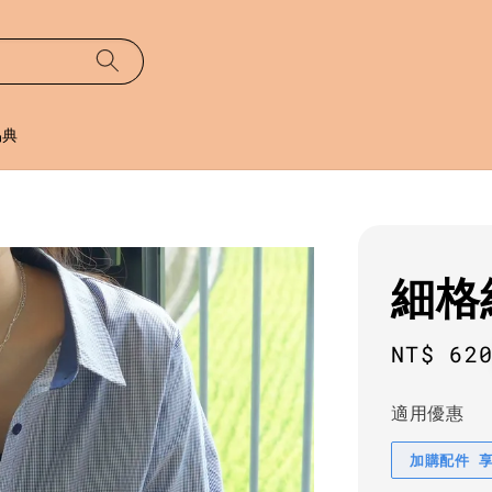
易典
細格
Regula
NT$ 62
price
適用優惠
加購配件 