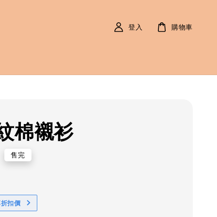
登入
購物車
紋棉襯衫
r
0
售完
享折扣價