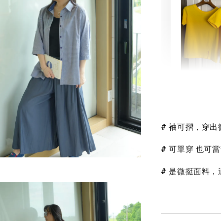
素色雙
可選)
# 袖可摺，穿
NT$ 190
NT$ 450
# 可單穿 也可
# 是微挺面料