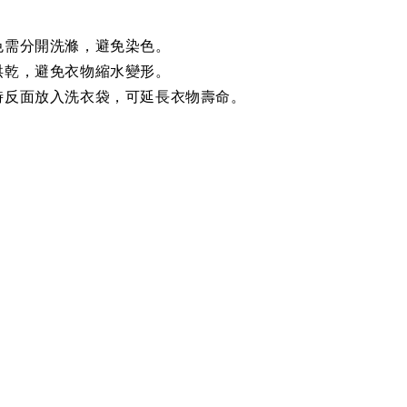
色需分開洗滌，避免染色。
烘乾，避免衣物縮水變形。
時反面放入洗衣袋，可延長衣物壽命。