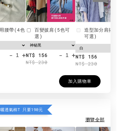
用腰帶(4色
百變披肩(5色可
造型加分肩搭(4色
選)
可選)
-
+
-
+
NT$ 156
N
NT$ 156
NT$ 230
N
NT$ 230
加入購物車
防曬透氣棉T 只要190元
瀏覽全部