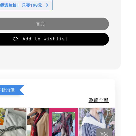
防曬透氣棉T 只要190元
售完
Add to wishlist
享折扣價
瀏覽全部
售完