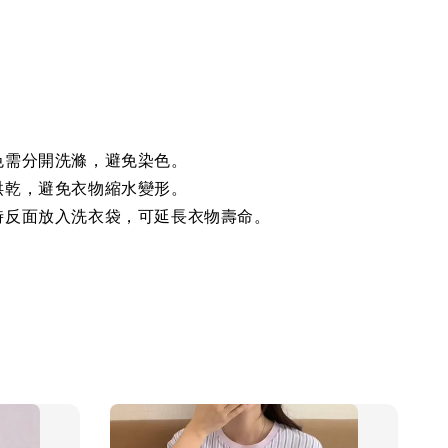
色需分開洗滌，避免染色。
烘乾，避免衣物縮水變形。
時反面放入洗衣袋，可延長衣物壽命。