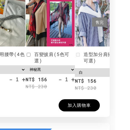
售完
用腰帶(4色
百變披肩(5色可
造型加分肩搭(4色
選)
可選)
-
+
-
+
NT$ 156
N
NT$ 156
NT$ 230
N
NT$ 230
加入購物車