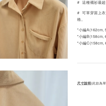
# 這種襯衫最
# 可單穿當上
格。
*小編A(162cm,
*小編B(158cm, 
*小編C(158cm,
尺寸說明
(此款為單