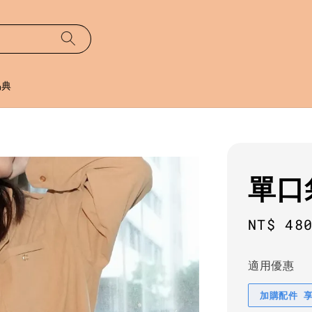
易典
單口
Sale
NT$ 48
price
適用優惠
加購配件 