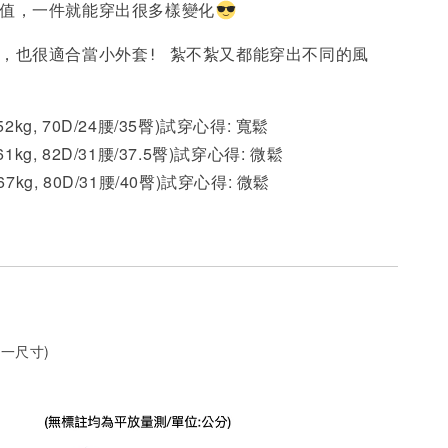
超值，一件就能穿出很多樣變化
衣，也很適合當小外套! 紮不紮又都能穿出不同的風
 52kg, 70D/24腰/35臀)試穿心得: 寬鬆
61kg, 82D/31腰/37.5臀)試穿心得: 微鬆
 67kg, 80D/31腰/40臀)試穿心得:
微鬆
一尺寸)