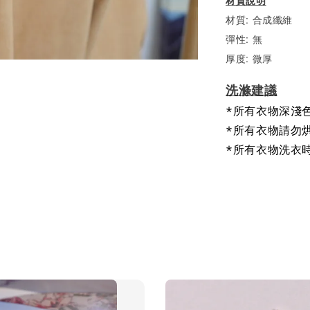
材質說明
材質: 合成纖維
彈性:
無
厚度: 微厚
洗滌建議
*所有衣物深淺
*所有衣物請勿
*所有衣物洗衣