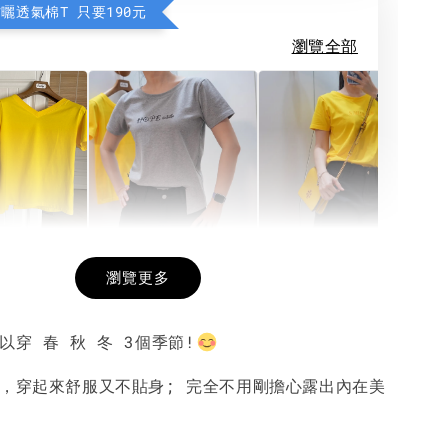
防曬透氣棉T 只要190元
瀏覽全部
希望相隨雙面T
每日一笑雙面T
面T (3色
瀏覽更多
以穿 春 秋 冬 3個季節!
-
+
-
+
-
+
NT$ 190
NT$ 190
N
NT$ 450
NT$ 450
N
感，穿起來舒服又不貼身; 完全不用剛擔心露出內在美
加入購物車