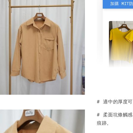
加購 MIT
素色雙
可選)
# 適中的厚度可
NT$ 190
NT$ 450
# 柔面坑條觸
痕跡。