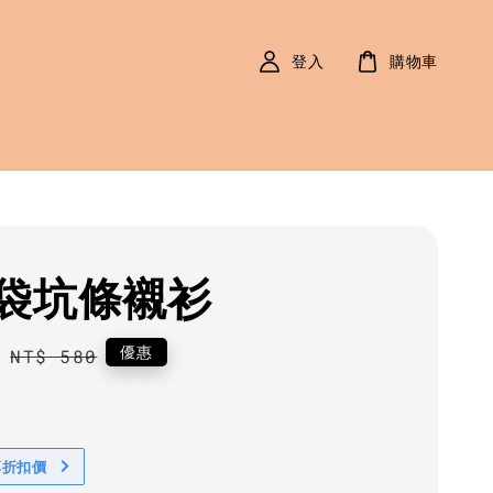
登入
購物車
袋坑條襯衫
0
Regular
優惠
NT$ 580
price
享折扣價