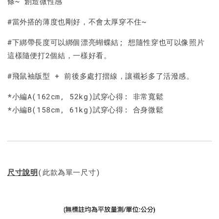
條~ 創造微性感
#當外搭的薄度也剛好，不會太厚穿不住~
#下綁帶長度可以綁個漂亮蝴蝶結; 想隨性穿也可以像照片
這樣隨便打2個結，一樣好看。
#飛鼠袖版型 + 前後多處打摺線，讓襯衫多了活潑感。
*小編A(162cm, 52kg)試穿心得: 非常寬鬆
*小編B(158cm, 61kg)試穿心得: 合身微鬆
尺寸說明
(此款為單一尺寸)