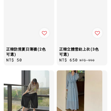
正韓防滑夏日薄襪(2色
正韓立體雪紡上衣(3色
可選)
可選)
Regular
NT$ 50
Sale
NT$ 650
Regular
NT$ 990
price
price
price