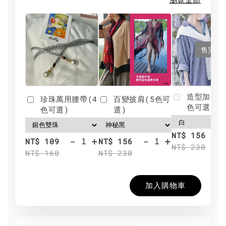
售完
造型加分肩
珍珠萬用腰帶(4
百變披肩(5色可
色可選)
色可選)
選)
NT$ 156
-
+
-
+
NT$ 109
NT$ 156
NT$ 230
NT$ 160
NT$ 230
加入購物車