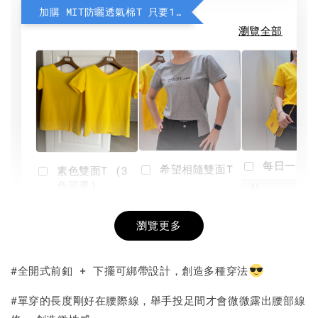
加購 MIT防曬透氣棉T 只要190元
瀏覽全部
每日一笑雙
希望相隨雙面T
素色雙面T (3
色可選)
-
NT$ 190
瀏覽更多
NT$ 450
-
+
-
+
NT$ 190
NT$ 190
NT$ 450
NT$ 450
#全開式前釦 + 下擺可綁帶設計，創造多種穿法
加入購物車
#單穿的長度剛好在腰際線，舉手投足間才會微微露出腰部線