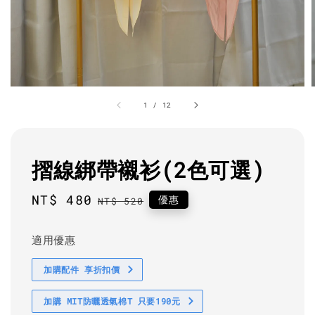
1
/
12
摺線綁帶襯衫(2色可選)
Sale
NT$ 480
Regular
優惠
NT$ 520
price
price
適用優惠
加購配件 享折扣價
加購 MIT防曬透氣棉T 只要190元