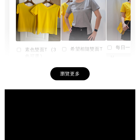
每日一笑雙
希望相隨雙面T
素色雙面T (3
色可選)
-
NT$ 190
瀏覽更多
NT$ 450
-
+
-
+
NT$ 190
NT$ 190
NT$ 450
NT$ 450
加入購物車