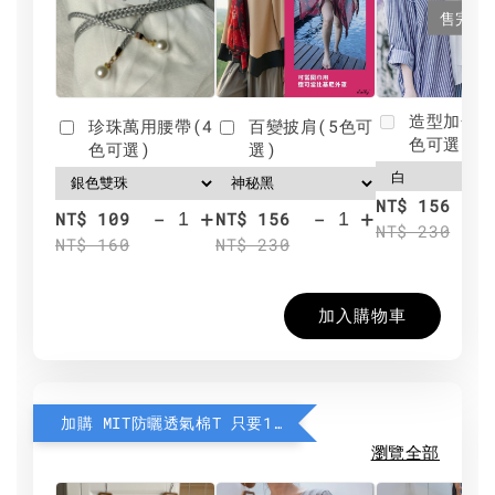
售完
造型加分肩
珍珠萬用腰帶(4
百變披肩(5色可
色可選)
色可選)
選)
NT$ 156
-
+
-
+
NT$ 109
NT$ 156
NT$ 230
NT$ 160
NT$ 230
加入購物車
加購 MIT防曬透氣棉T 只要190元
瀏覽全部