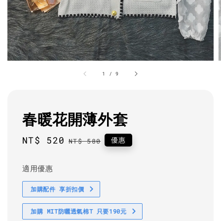
1
/
9
春暖花開薄外套
Sale
NT$ 520
Regular
優惠
NT$ 580
price
price
適用優惠
加購配件 享折扣價
加購 MIT防曬透氣棉T 只要190元