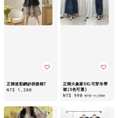
正韓迷彩網紗拼接棉T
正韓大象家5XL可穿吊帶
裙(3色可選)
Regular
NT$ 1,280
Sale
NT$ 990
Regular
price
NT$ 1,280
price
price