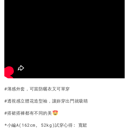
#薄感外套，可當防曬衣又可單穿
#透視感立體花造型袖，讓妳穿出門就吸睛
#搭裙搭褲都有不同的美
*小編A(162cm, 52kg)試穿心得: 寬鬆