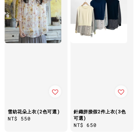
雪紡花朵上衣(2色可選)
針織拼接假2件上衣(3色
可選)
Regular
NT$ 550
Regular
NT$ 650
price
price