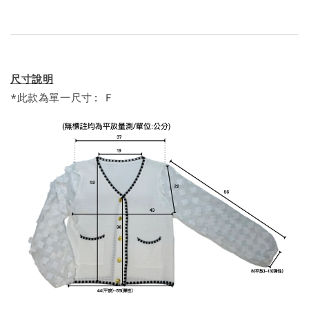
尺寸說明
*此款為單一尺寸: F