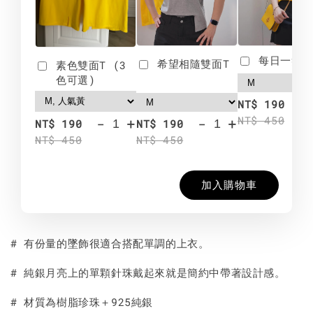
每日一笑雙
希望相隨雙面T
素色雙面T (3
色可選)
-
NT$ 190
NT$ 450
-
+
-
+
NT$ 190
NT$ 190
NT$ 450
NT$ 450
加入購物車
# 有份量的墜飾很適合搭配單調的上衣。
# 純銀月亮上的單顆針珠戴起來就是簡約中帶著設計感。
# 材質為樹脂珍珠＋925純銀