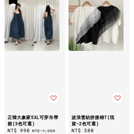
正韓大象家5XL可穿吊帶
波浪雪紡拼接棉T(現
裙(3色可選)
貨-2色可選)
Sale
NT$ 990
Regular
Regular
NT$ 580
NT$ 1,280