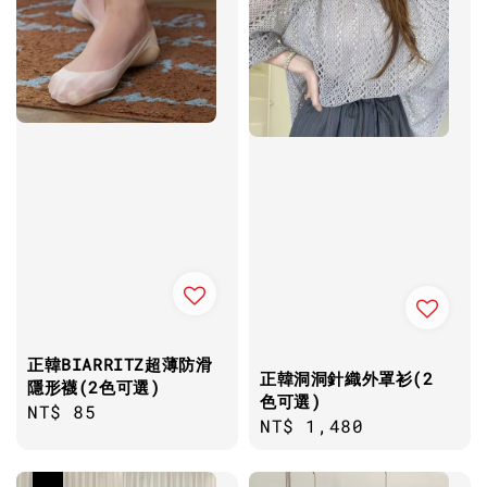
正韓BIARRITZ超薄防滑
正韓洞洞針織外罩衫(2
隱形襪(2色可選)
色可選)
Regular
NT$ 85
Regular
NT$ 1,480
price
price
優惠