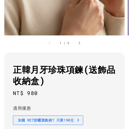
1
/
5
正韓月牙珍珠項鍊(送飾品
收納盒)
Regular
NT$ 980
price
適用優惠
加購 MIT防曬透氣棉T 只要190元