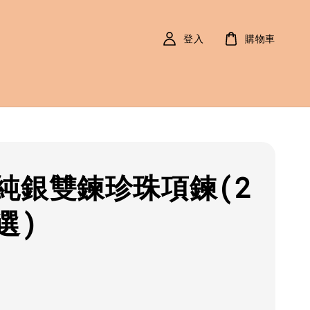
登入
購物車
純銀雙鍊珍珠項鍊(2
選)
r
0