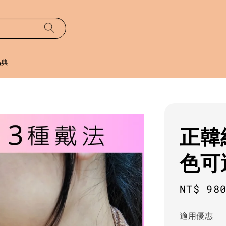
易典
正韓
色可
Regula
NT$ 98
price
適用優惠