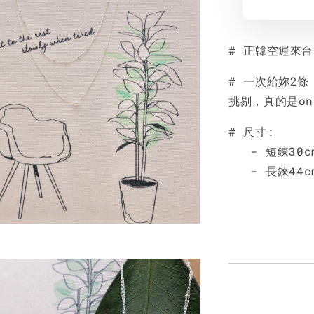
# 正韓空運來
# 一次給妳2
挑剔，真的是on
# 尺寸:
- 短鍊30cm
- 長鍊44cm