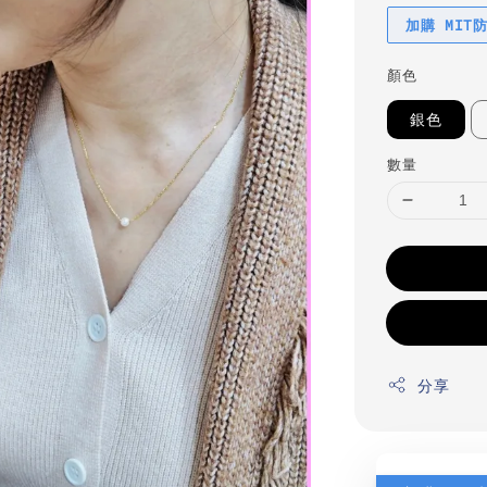
加購 MIT
顏色
銀色
數量
分享