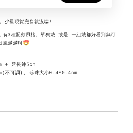
台。少量現貨完售就沒嘍!
條，有3種配戴風格。單獨戴 或是 一組戴都好看到無可
i風滿滿啊
 + 延長鍊5cm
(不可調), 珍珠大小0.4*0.4cm