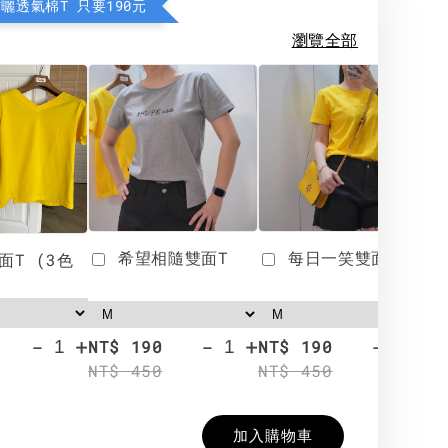
防曬透氣棉T 只要190元
瀏覽全部
希望相隨雙面T
每日一笑雙面T
面T (3色
-
+
-
+
-
+
NT$ 190
NT$ 190
N
NT$ 450
NT$ 450
N
加入購物車