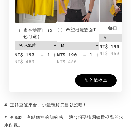
每日一笑雙
希望相隨雙面T
素色雙面T (3
色可選)
-
NT$ 190
NT$ 450
-
+
-
+
NT$ 190
NT$ 190
NT$ 450
NT$ 450
加入購物車
# 正韓空運來台。少量現貨完售就沒嘍!
# 有點帥 有點個性的簡約感, 適合想要強調鎖骨視覺的水
水配戴。