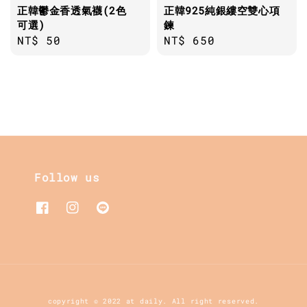
正韓鬱金香透氣襪(2色
正韓925純銀縷空雙心項
可選)
鍊
Regular
NT$ 50
Regular
NT$ 650
price
price
Follow us
copyright © 2022 at daily. All right reserved.