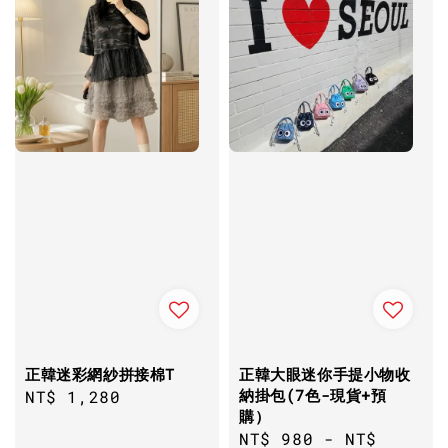
正韓迷彩網紗拼接棉T
正韓大眼迷你手提小物收
納掛包(7色-現貨+預
Regular
NT$ 1,280
購）
price
Regular
NT$ 980
-
NT$