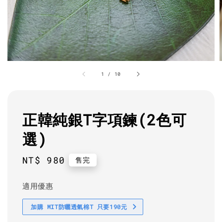
1
/
10
正韓純銀T字項鍊(2色可
選)
Regular
NT$ 980
售完
price
適用優惠
加購 MIT防曬透氣棉T 只要190元