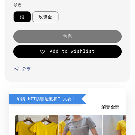
顏色
銀
玫瑰金
售完
Add to wishlist
分享
加購 MIT防曬透氣棉T 只要190元
瀏覽全部