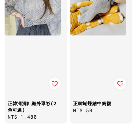
正韓洞洞針織外罩衫(2
正韓蝴蝶結中筒襪
色可選)
Regular
NT$ 50
Regular
NT$ 1,480
price
price