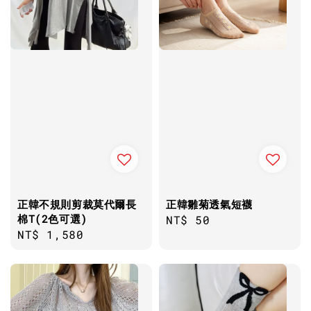
正韓不規則剪裁莫代爾長
正韓雛菊透氣短襪
棉T(2色可選)
Regular
NT$ 50
Regular
NT$ 1,580
price
price