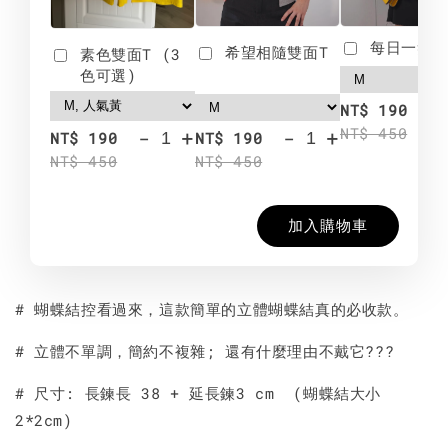
每日一笑雙
希望相隨雙面T
素色雙面T (3
色可選)
-
NT$ 190
NT$ 450
-
+
-
+
NT$ 190
NT$ 190
NT$ 450
NT$ 450
加入購物車
# 蝴蝶結控看過來，這款簡單的立體蝴蝶結真的必收款。
# 立體不單調，簡約不複雜; 還有什麼理由不戴它???
# 尺寸: 長鍊長 38 + 延長鍊3 cm (蝴蝶結大小
2*2cm)