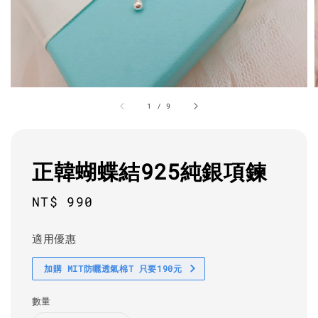
1
/
9
正韓蝴蝶結925純銀項鍊
Regular
NT$ 990
price
適用優惠
加購 MIT防曬透氣棉T 只要190元
數量