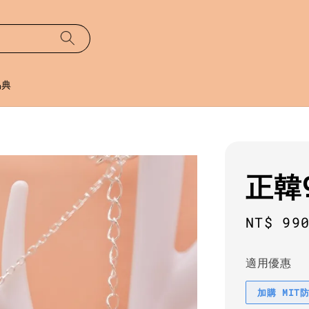
易典
正韓
Sale
NT$ 99
price
適用優惠
加購 MIT