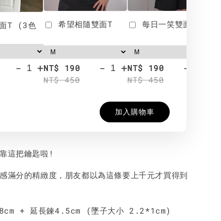
希望相隨雙面T
每日一笑雙面T
面T (3色
-
+
-
+
-
+
NT$ 190
NT$ 190
N
NT$ 450
NT$ 450
N
加入購物車
就靠這把鑰匙啦!
質感滿分的精緻度，朋友都以為這條要上千元才買得到
8cm + 延長鍊4.5cm (墜子大小 2.2*1cm)