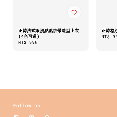
正韓法式浪漫點點綁帶造型上衣
正韓格
(4色可選)
Regul
NT$ 9
Regular
NT$ 990
price
price
Follow us