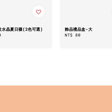
紋水晶夏日襪(2色可選)
飾品禮品盒-大
ar
0
Regular
NT$ 80
price