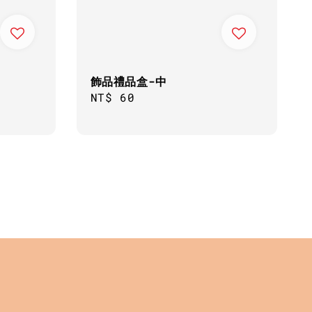
飾品禮品盒-中
Regular
NT$ 60
price