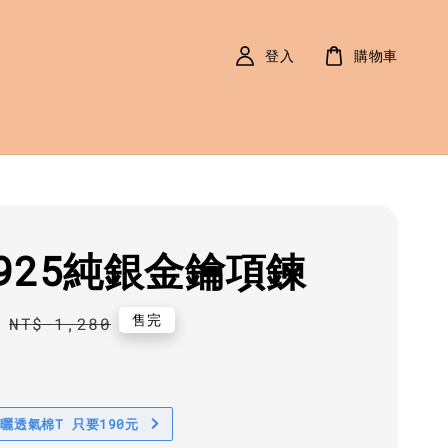
登入
購物車
925純銀金鑰項鍊
0
Regular
售完
NT$ 1,280
price
防曬透氣棉T 只要190元