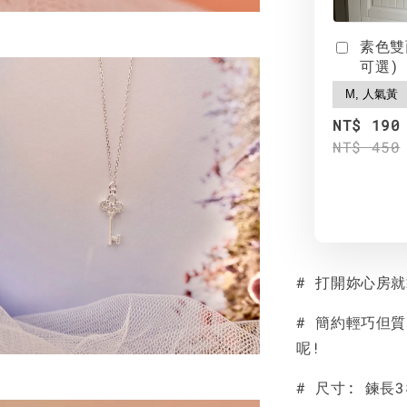
素色雙
可選)
NT$ 190
NT$ 450
# 打開妳心房
# 簡約輕巧但
呢!
# 尺寸: 鍊長3