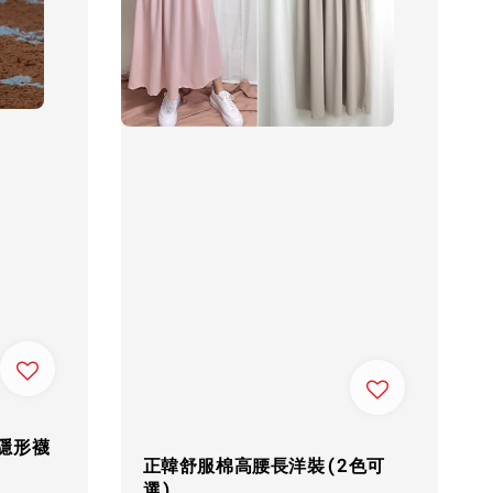
滑隱形襪
正韓舒服棉高腰長洋裝(2色可
選)