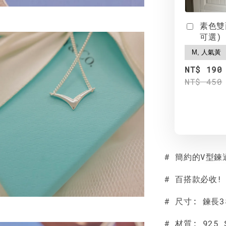
素色雙
可選)
NT$ 190
NT$ 450
# 簡約的V型
# 百搭款必收!
# 尺寸: 鍊長38
# 材質: 925 