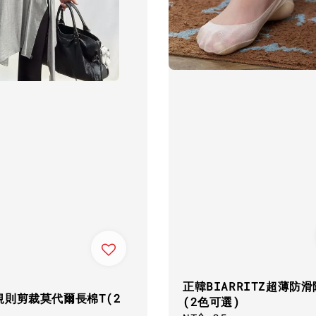
正韓BIARRITZ超薄防
規則剪裁莫代爾長棉T(2
(2色可選)
)