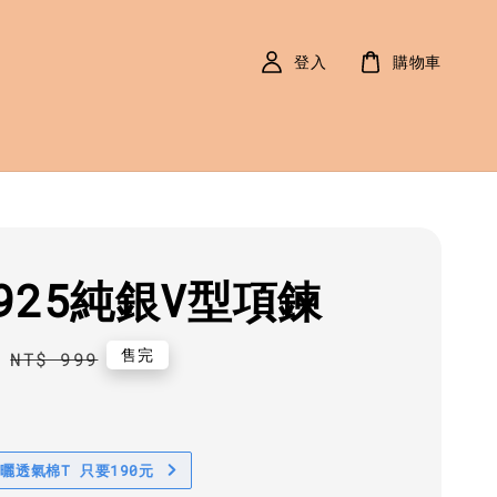
登入
購物車
925純銀V型項鍊
0
Regular
售完
NT$ 999
price
防曬透氣棉T 只要190元