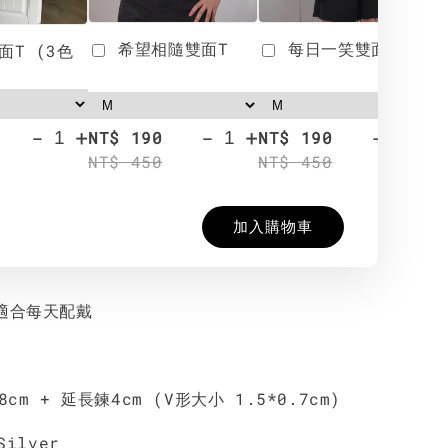
希望相隨雙面T
每日一笑雙面T
面T (3色
-
+
-
+
-
+
NT$ 190
NT$ 190
N
NT$ 450
NT$ 450
N
加入購物車
鍊適合每天配戴
cm + 延長鍊4cm (V形大小 1.5*0.7cm)
Silver