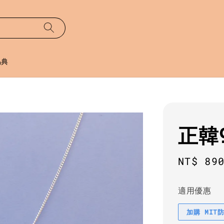
易典
正韓
Sale
NT$ 89
price
適用優惠
加購 MIT