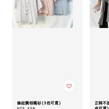
條紋圓領襯衫(3色可選)
正韓不
色可選
Regular
NT$ 550