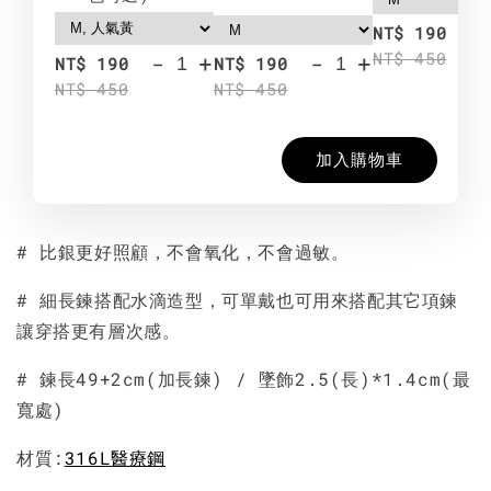
-
NT$ 190
NT$ 450
-
+
-
+
NT$ 190
NT$ 190
NT$ 450
NT$ 450
加入購物車
# 比銀更好照顧，不會氧化，不會過敏。
# 細長鍊搭配水滴造型，可單戴也可用來搭配其它項鍊
讓穿搭更有層次感。
# 鍊長49+2cm(加長鍊) / 墜飾2.5(長)*1.4cm(最
寬處)
材質:
316L醫療鋼