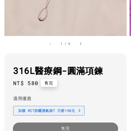
1
/
6
316L醫療鋼-圓滿項鍊
Regular
NT$ 580
售完
price
適用優惠
加購 MIT防曬透氣棉T 只要190元
售完