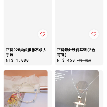
正韓925純銀優雅不求人
正韓銀針幾何耳環(2色
手鍊
可選)
Regular
NT$ 1,080
Sale
NT$ 450
Regular
NT$ 520
price
price
price