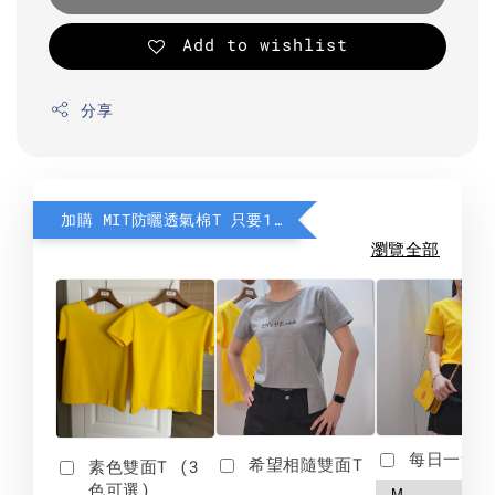
Add to wishlist
分享
加購 MIT防曬透氣棉T 只要190元
瀏覽全部
每日一笑雙
希望相隨雙面T
素色雙面T (3
色可選)