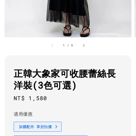
1
/
9
正韓大象家可收腰蕾絲長
洋裝(3色可選)
Regular
NT$ 1,580
price
適用優惠
加購配件 享折扣價