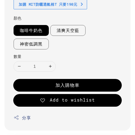
加購 MIT防曬透氣棉T 只要190元
顏色
咖啡牛奶色
清爽天空藍
神密低調黑
數量
加入購物車
Add to wishlist
分享