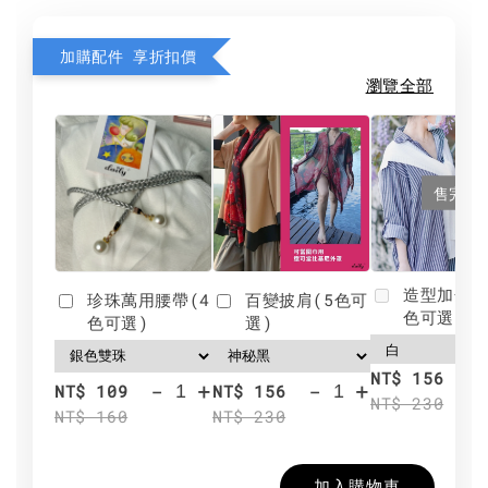
加購配件 享折扣價
瀏覽全部
售完
造型加分肩
珍珠萬用腰帶(4
百變披肩(5色可
色可選)
色可選)
選)
NT$ 156
-
+
-
+
NT$ 109
NT$ 156
NT$ 230
NT$ 160
NT$ 230
加入購物車