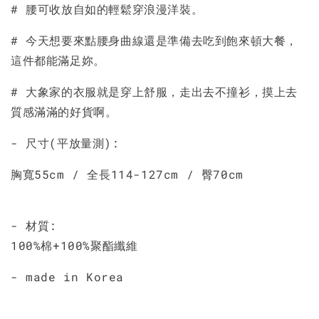
# 腰可收放自如的輕鬆穿浪漫洋裝。
加入購物車
# 今天想要來點腰身曲線還是準備去吃到飽來頓大餐，
這件都能滿足妳。
# 大象家的衣服就是穿上舒服，走出去不撞衫，摸上去
質感滿滿的好貨啊。
- 尺寸(平放量測):
胸寬55cm / 全長114-127cm / 臀70cm
- 材質:
100%棉+100%聚酯纖維
- made in Korea