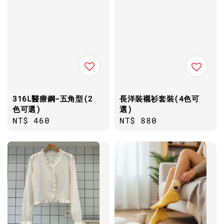
316L醫療鋼-五角型(2
長洋裝襯衫套裝(4色可
色可選)
選)
Regular
NT$ 460
Regular
NT$ 880
price
price