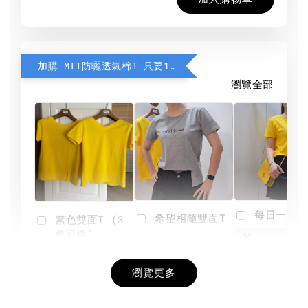
加購 MIT防曬透氣棉T 只要190元
瀏覽全部
每日一笑雙
希望相隨雙面T
素色雙面T (3
色可選)
-
NT$ 190
瀏覽更多
NT$ 450
-
+
-
+
NT$ 190
NT$ 190
NT$ 450
NT$ 450