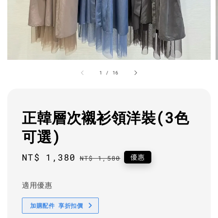
1
/
16
正韓層次襯衫領洋裝(3色
可選)
Sale
NT$ 1,380
Regular
優惠
NT$ 1,580
price
price
適用優惠
加購配件 享折扣價