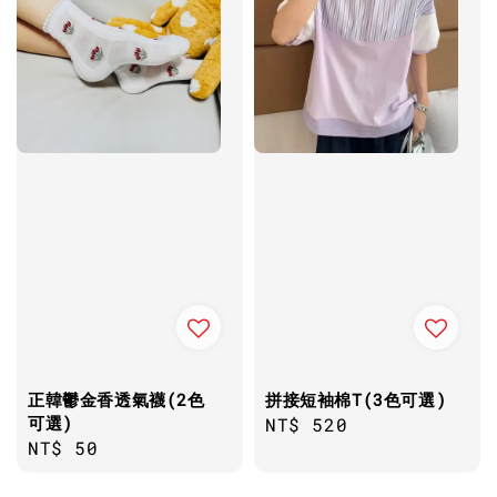
正韓鬱金香透氣襪(2色
拼接短袖棉T(3色可選)
可選)
Regular
NT$ 520
Regular
NT$ 50
price
price