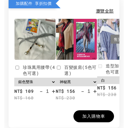
加購配件 享折扣價
瀏覽全部
售完
造型加分肩
珍珠萬用腰帶(4
百變披肩(5色可
色可選)
色可選)
選)
NT$ 156
-
+
-
+
NT$ 109
NT$ 156
NT$ 230
NT$ 160
NT$ 230
加入購物車