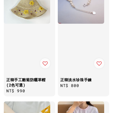
正韓手工雛菊防曬草帽
正韓淡水珍珠手鍊
(2色可選)
Regular
NT$ 800
Regular
NT$ 990
price
price