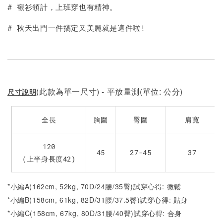
加入購物車
# 襯衫領計，上班穿也有精神。
# 秋天出門一件搞定又美麗就是這件啦!
(此款為單一尺寸) - 平放量測(單位: 公分)
尺寸說明
全長
胸圍
臀圍
肩寬
120
45
27-45
37
(上半身長度42)
*小編A(162cm, 52kg, 70D/24腰/35臀)試穿心得: 微鬆
*小編B(158cm, 61kg, 82D/31腰/37.5臀)試穿心得: 貼身
*小編C(158cm, 67kg, 80D/31腰/40臀)試穿心得: 合身