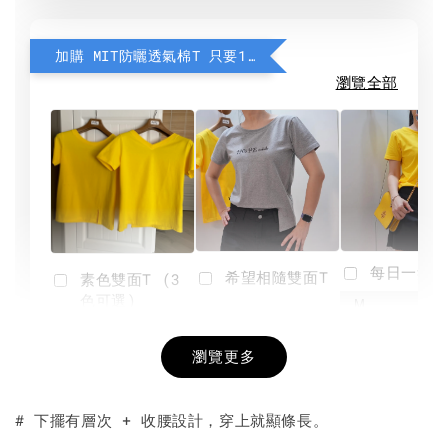
加購 MIT防曬透氣棉T 只要190元
瀏覽全部
每日一笑雙
希望相隨雙面T
素色雙面T (3
色可選)
-
NT$ 190
瀏覽更多
NT$ 450
-
+
-
+
NT$ 190
NT$ 190
NT$ 450
NT$ 450
# 下擺有層次 + 收腰設計，穿上就顯條長。