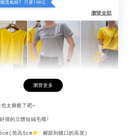
防曬透氣棉T 只要190元
瀏覽全部
希望相隨雙面T
每日一笑雙面T
面T (3色
瀏覽更多
咪也太療癒了吧~
-
+
-
+
-
+
NT$ 190
NT$ 190
N
NT$ 450
NT$ 450
N
服好摸的立體短絨毛哦!
5cm
(筒高5cm
腳跟到襪口的高度)
加入購物車