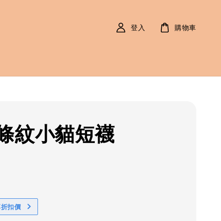
登入
購物車
條紋小貓短襪
r
享折扣價