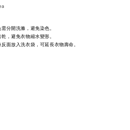
ea
色需分開洗滌，避免染色。
烘乾，避免衣物縮水變形。
時反面放入洗衣袋，可延長衣物壽命。