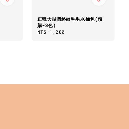
正韓大眼睛絡紋毛毛水桶包(預
購-3色)
Regular
NT$ 1,280
price