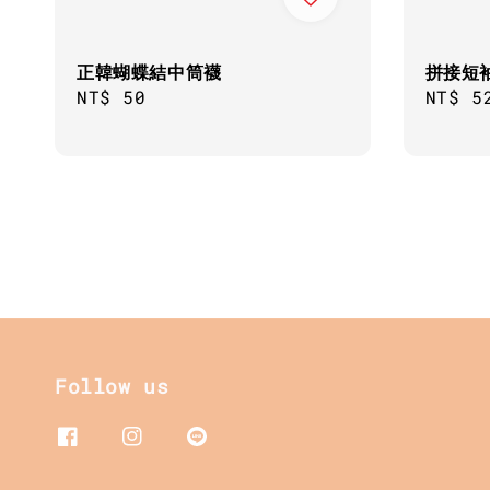
正韓蝴蝶結中筒襪
拼接短袖
Regular
NT$ 50
Regul
NT$ 5
price
price
Follow us