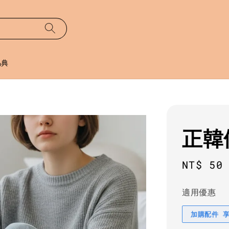
易典
正韓
Regula
NT$ 50
price
適用優惠
加購配件 