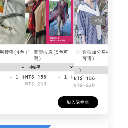
售完
用腰帶(4色
百變披肩(5色可
造型加分肩搭(4色
選)
可選)
-
+
-
+
NT$ 156
N
NT$ 156
NT$ 230
N
NT$ 230
加入購物車