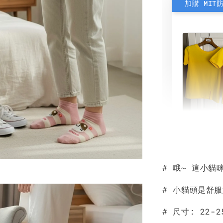
加購 MIT
素色雙
可選)
# 哦~ 這小貓
NT$ 190
NT$ 450
# 小貓頭是舒
# 尺寸: 22-2