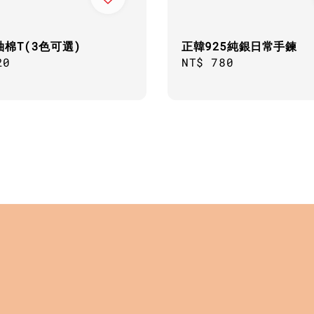
棉T(3色可選)
正韓925純銀日常手鍊
ar
20
Regular
NT$ 780
price