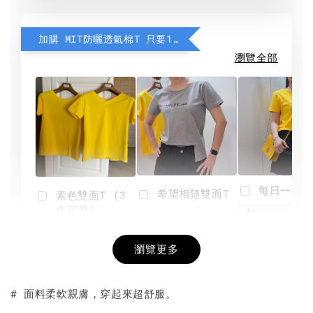
加購 MIT防曬透氣棉T 只要190元
瀏覽全部
每日一笑雙
希望相隨雙面T
素色雙面T (3
色可選)
-
NT$ 190
瀏覽更多
NT$ 450
-
+
-
+
NT$ 190
NT$ 190
NT$ 450
NT$ 450
# 面料柔軟親膚，穿起來超舒服。