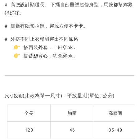
加入購物車
# 高腰設計顯腿長; 下擺自然垂墜超修身型，馬鞍都幫妳藏
得好好。
# 側邊有隱形拉鏈，穿脫方便不卡卡。
# 外搭不同上衣就能穿出不同風格
搭西裝外套，上班穿ok.
搭
蕾絲背心
，約會穿ok.
(此款為單一尺寸) - 平放量測(單位: 公分)
尺寸說明
全長
胸圍
高腰圍
120
46
35-40