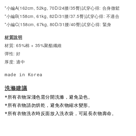
*小編A(162cm, 52kg, 70D/24腰/35臀)試穿心得: 合身微鬆
*小編B(158cm, 61kg, 82D/31腰/37.5臀)試穿心得: 不適合
*小編C(158cm, 67kg, 80D/31腰/40臀)試穿心得: 緊身
材質說明
材質: 65%棉 + 35%聚酯纖維
彈性: 好
厚度: 適中
made in Korea
洗滌建議
*所有衣物深淺色需分開洗滌，避免染色。
*所有衣物請勿烘乾，避免衣物縮水變形。
*所有衣物洗衣時反面放入洗衣袋，可延長衣物壽命。