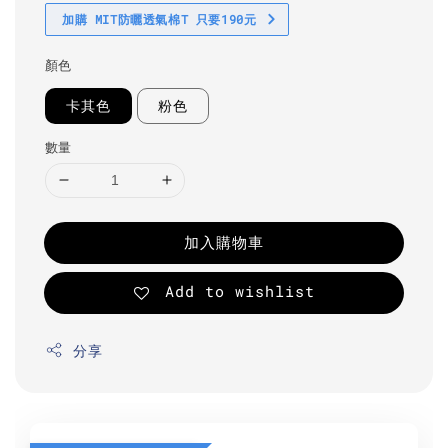
加購 MIT防曬透氣棉T 只要190元
顏色
卡其色
粉色
數量
加入購物車
Add to wishlist
分享