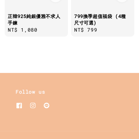
正韓925純銀優雅不求人
799換季超值福袋 (4種
手鍊
尺寸可選)
Regular
NT$ 1,080
Regular
NT$ 799
price
price
Follow us