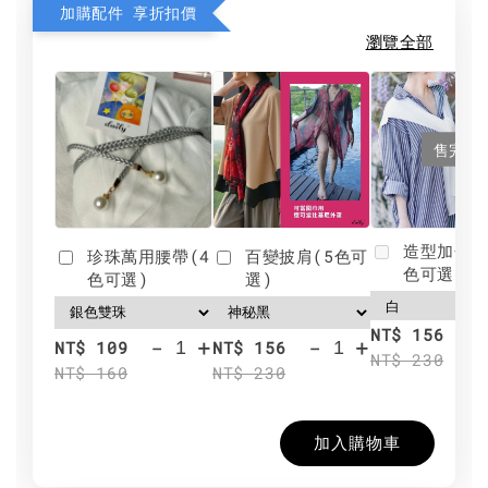
加購配件 享折扣價
瀏覽全部
售完
造型加分肩
珍珠萬用腰帶(4
百變披肩(5色可
色可選)
色可選)
選)
NT$ 156
-
+
-
+
NT$ 109
NT$ 156
NT$ 230
NT$ 160
NT$ 230
加入購物車