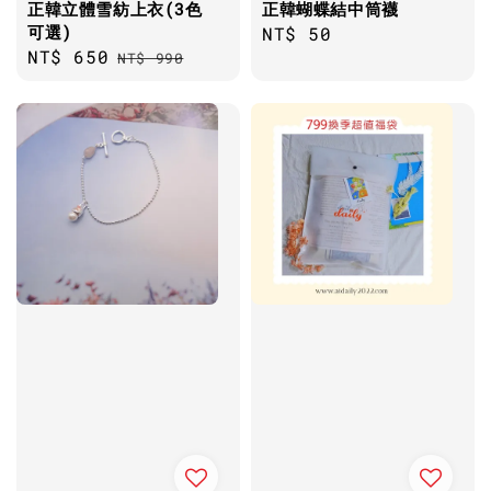
正韓立體雪紡上衣(3色
正韓蝴蝶結中筒襪
可選)
Regular
NT$ 50
Sale
NT$ 650
Regular
NT$ 990
price
price
price